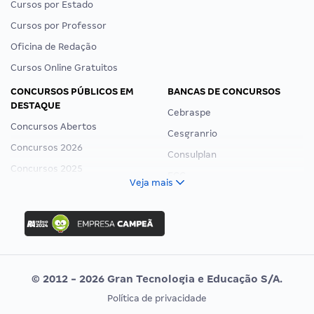
Cursos por Estado
Cursos por Professor
Oficina de Redação
Cursos Online Gratuitos
CONCURSOS PÚBLICOS EM
BANCAS DE CONCURSOS
DESTAQUE
Cebraspe
Concursos Abertos
Cesgranrio
Concursos 2026
Consulplan
Concursos 2025
FCC
Veja mais
Concurso Nacional Unificado
FGV
Concurso Ibama
Idecan
Concurso MPU
Selecon
Editais publicados
Uniase
© 2012 - 2026 Gran Tecnologia e Educação S/A.
Vunesp
Política de privacidade
CONCURSOS POR PROFISSÃO
EXAME DE ORDEM