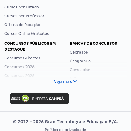
Cursos por Estado
Cursos por Professor
Oficina de Redação
Cursos Online Gratuitos
CONCURSOS PÚBLICOS EM
BANCAS DE CONCURSOS
DESTAQUE
Cebraspe
Concursos Abertos
Cesgranrio
Concursos 2026
Consulplan
Concursos 2025
FCC
Veja mais
Concurso Nacional Unificado
FGV
Concurso Ibama
Idecan
Concurso MPU
Selecon
Editais publicados
Uniase
© 2012 - 2026 Gran Tecnologia e Educação S/A.
Vunesp
Política de privacidade