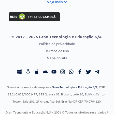
Veja mais
Concurso Nacional Unificado
FGV
Concurso Ibama
Idecan
Concurso MPU
Selecon
Editais publicados
Uniase
© 2012 - 2026 Gran Tecnologia e Educação S/A.
Vunesp
Política de privacidade
CONCURSOS POR PROFISSÃO
EXAME DE ORDEM
Termos de uso
Concursos Administrativos
OAB
Mapa do site
Concursos Educação
Prova OAB
Concursos Fiscais
Calendário OAB
Concursos Jurídicos
Questões OAB
Concursos Militares
Recursos OAB
Gran é uma marca da empresa
Gran Tecnologia e Educação S/A
, CNPJ:
Concursos Policiais
Exame de Ordem
18.260.822/0001-77, SBS Quadra 02, Bloco J, Lote 10, Edifício Carlton
Concursos Saúde
Tower, Sala 201, 2º Andar, Asa Sul, Brasília-DF, CEP 70.070-120.
Concursos Tribunais
Gran Tecnologia e Educação S/A - 2026 © Todos os direitos reservados ®