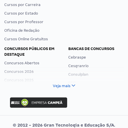
Cursos por Carreira
Cursos por Estado
Cursos por Professor
Oficina de Redação
Cursos Online Gratuitos
CONCURSOS PÚBLICOS EM
BANCAS DE CONCURSOS
DESTAQUE
Cebraspe
Concursos Abertos
Cesgranrio
Concursos 2026
Consulplan
Concursos 2025
FCC
Veja mais
Concurso Nacional Unificado
FGV
Concurso Ibama
Idecan
Concurso MPU
Selecon
Editais publicados
Uniase
© 2012 - 2026 Gran Tecnologia e Educação S/A.
Vunesp