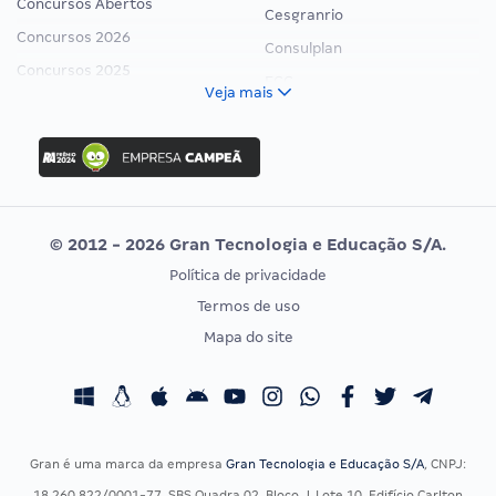
Concursos Abertos
Cesgranrio
Concursos 2026
Consulplan
Concursos 2025
FCC
Veja mais
Concurso Nacional Unificado
FGV
Concurso Ibama
Idecan
Concurso MPU
Selecon
Editais publicados
Uniase
© 2012 - 2026 Gran Tecnologia e Educação S/A.
Vunesp
Política de privacidade
CONCURSOS POR PROFISSÃO
EXAME DE ORDEM
Termos de uso
Concursos Administrativos
OAB
Mapa do site
Concursos Educação
Prova OAB
Concursos Fiscais
Calendário OAB
Concursos Jurídicos
Questões OAB
Concursos Militares
Recursos OAB
Gran é uma marca da empresa
Gran Tecnologia e Educação S/A
, CNPJ:
Concursos Policiais
Exame de Ordem
18.260.822/0001-77, SBS Quadra 02, Bloco J, Lote 10, Edifício Carlton