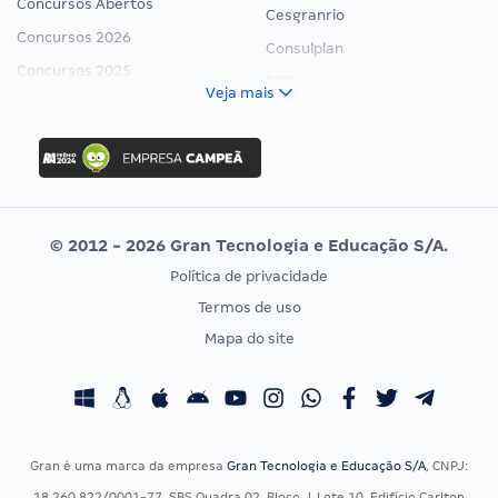
Concursos Abertos
Cesgranrio
Concursos 2026
Consulplan
Concursos 2025
FCC
Veja mais
Concurso Nacional Unificado
FGV
Concurso Ibama
Idecan
Concurso MPU
Selecon
Editais publicados
Uniase
© 2012 - 2026 Gran Tecnologia e Educação S/A.
Vunesp
Política de privacidade
CONCURSOS POR PROFISSÃO
EXAME DE ORDEM
Termos de uso
Concursos Administrativos
OAB
Mapa do site
Concursos Educação
Prova OAB
Concursos Fiscais
Calendário OAB
Concursos Jurídicos
Questões OAB
Concursos Militares
Recursos OAB
Gran é uma marca da empresa
Gran Tecnologia e Educação S/A
, CNPJ:
Concursos Policiais
Exame de Ordem
18.260.822/0001-77, SBS Quadra 02, Bloco J, Lote 10, Edifício Carlton