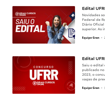
Edital UFR
Novidades so
Federal de Ro
Diário Oficia
superior. As 
Equipe Gran
•
2
Edital UFR
Saiu o edita
publicado no
2023, o conc
vagas de pre
Equipe Gran
•
1