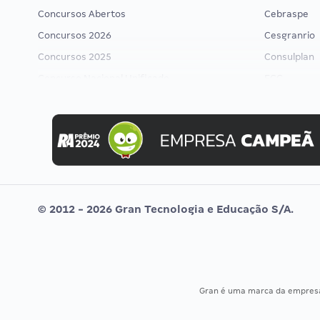
Concursos Abertos
Cebraspe
Concursos 2026
Cesgranrio
Concursos 2025
Consulplan
Concurso Nacional Unificado
FCC
Concurso Ibama
FGV
Concurso MPU
Idecan
Editais publicados
Selecon
Uniase
Vunesp
© 2012 - 2026 Gran Tecnologia e Educação S/A.
Gran é uma marca da empre