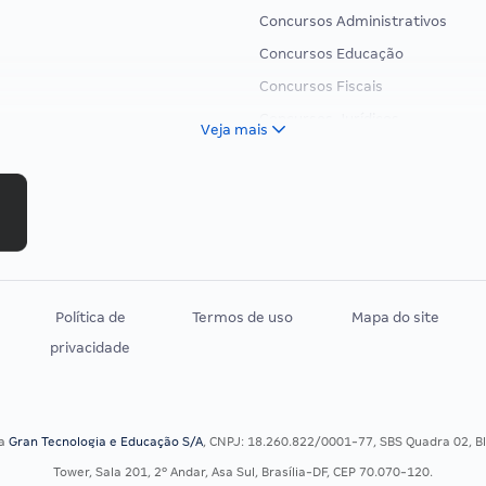
Concursos Administrativos
Concursos Educação
Concursos Fiscais
Concursos Jurídicos
Veja mais
Concursos Militares
Concursos Policiais
Concursos Saúde
Concursos Tribunais
Residência Multiprofissional
Política de
Termos de uso
Mapa do site
privacidade
sa
Gran Tecnologia e Educação S/A
, CNPJ: 18.260.822/0001-77, SBS Quadra 02, Blo
Tower, Sala 201, 2º Andar, Asa Sul, Brasília-DF, CEP 70.070-120.