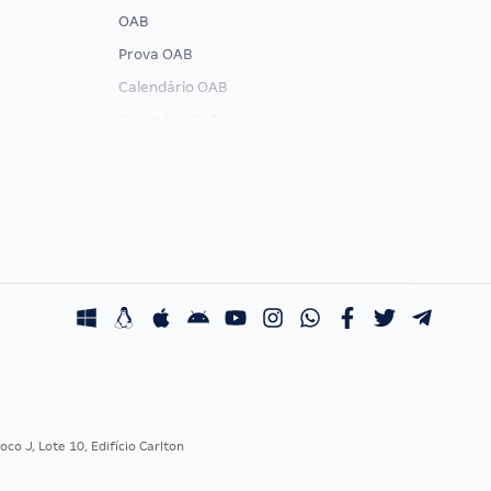
OAB
Prova OAB
Calendário OAB
Questões OAB
Recursos OAB
Exame de Ordem
co J, Lote 10, Edifício Carlton