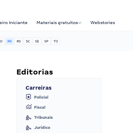
iro Iniciante
Materiais gratuitos
Webstories
O
RR
RS
SC
SE
SP
TO
Editorias
Carreiras
Policial
Fiscal
Tribunais
Jurídico