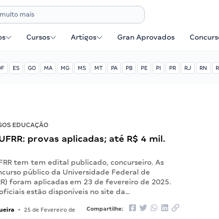
os
Cursos
Artigos
Gran Aprovados
Concurse
DF
ES
GO
MA
MG
MS
MT
PA
PB
PE
PI
PR
RJ
RN
R
SOS EDUCAÇÃO
FRR: provas aplicadas; até R$ 4 mil.
FRR tem tem edital publicado, concurseiro. As
ncurso público da Universidade Federal de
R) foram aplicadas em 23 de fevereiro de 2025.
oficiais estão disponíveis no site da…
ueira
Compartilhe:
•
25 de Fevereiro de