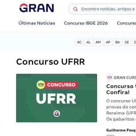
Últimas Notícias
Concurso IBGE 2026
Concurs
AC
AL
AM
AP
BA
CE
Concurso UFRR
GRAN CUR
Concurso U
Confira!
O concurso U
provas do co
Roraima (UFR
Os gabaritos 
Guilherme Pesq