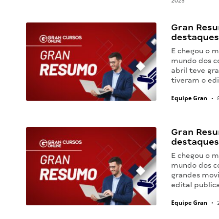
2025
Gran Resu
destaques 
E chegou o m
mundo dos co
abril teve g
tiveram o ed
Equipe Gran
•
8
Gran Resu
destaques
E chegou o m
mundo dos co
grandes movi
edital public
Equipe Gran
•
2