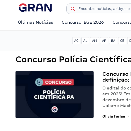
Últimas Notícias
Concurso IBGE 2026
Concurs
AC
AL
AM
AP
BA
CE
Concurso Polícia Científic
Concurso P
definição;
O edital do c
em 2025! Em e
dezembro de 
Ualame Mach
Olivia Furlan
•