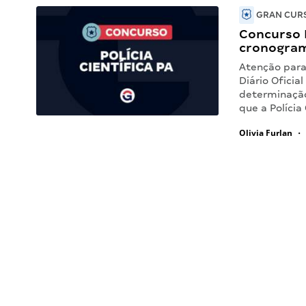
GRAN CURS
Concurso P
cronogram
Atenção para 
Diário Oficia
determinação
que a Polícia
Olivia Furlan
•