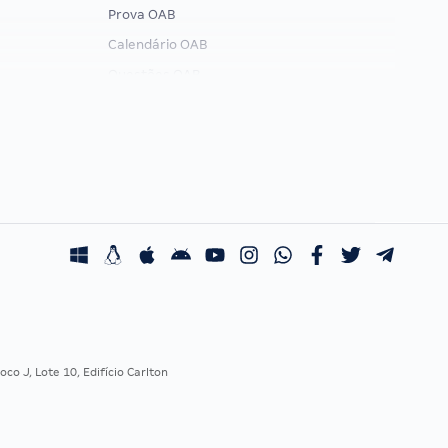
Prova OAB
Calendário OAB
Questões OAB
Recursos OAB
Exame de Ordem
co J, Lote 10, Edifício Carlton