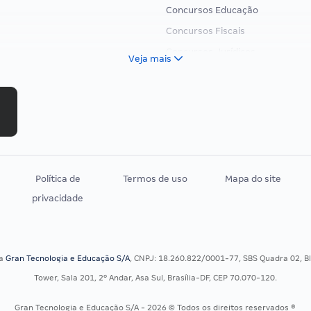
Concursos Educação
Concursos Fiscais
Concursos Jurídicos
Veja mais
Concursos Militares
Concursos Policiais
Concursos Saúde
Concursos Tribunais
Residência Multiprofissional
Política de
Termos de uso
Mapa do site
privacidade
sa
Gran Tecnologia e Educação S/A
, CNPJ: 18.260.822/0001-77, SBS Quadra 02, Blo
Tower, Sala 201, 2º Andar, Asa Sul, Brasília-DF, CEP 70.070-120.
Gran Tecnologia e Educação S/A - 2026 © Todos os direitos reservados ®