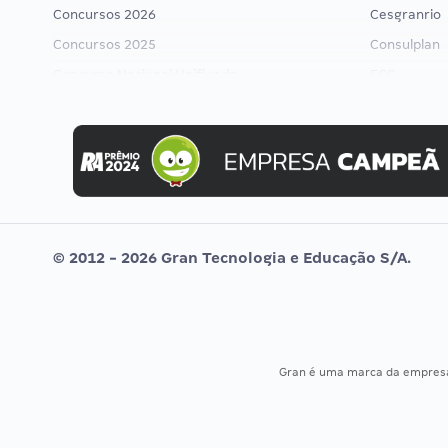
Concursos 2026
Cesgranrio
Concursos 2025
Consulplan
Concurso Nacional Unificado
FCC
Concurso Ibama
FGV
Concurso MPU
Idecan
Editais publicados
Selecon
Uniase
Vunesp
© 2012 - 2026 Gran Tecnologia e Educação S/A.
Gran é uma marca da empre