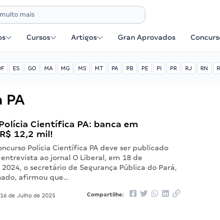
os
Cursos
Artigos
Gran Aprovados
Concurse
DF
ES
GO
MA
MG
MS
MT
PA
PB
PE
PI
PR
RJ
RN
R
a PA
olícia Científica PA: banca em
 R$ 12,2 mil!
oncurso Polícia Científica PA deve ser publicado
ntrevista ao jornal O Liberal, em 18 de
2024, o secretário de Segurança Pública do Pará,
ado, afirmou que…
Compartilhe:
16 de Julho de 2025