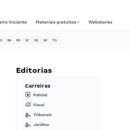
iro Iniciante
Materiais gratuitos
Webstories
O
RR
RS
SC
SE
SP
TO
Editorias
Carreiras
Policial
Fiscal
Tribunais
Jurídico