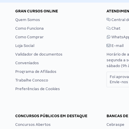
GRAN CURSOS ONLINE
ATENDIME
Quem Somos
Central d
Como Funciona
Chat
Como Comprar
WhatsAp
Loja Social
E-mail
Validador de documentos
Horário de 
segunda a s
Conveniados
sábado (9h 
Programa de Afiliados
Foi aprov
Trabalhe Conosco
Envie-nos 
Preferências de Cookies
CONCURSOS PÚBLICOS EM DESTAQUE
BANCAS DE
Concursos Abertos
Cebraspe