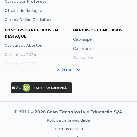
Cursos por Professor
Oficina de Redação
Cursos Online Gratuitos
CONCURSOS PÚBLICOS EM
BANCAS DE CONCURSOS
DESTAQUE
Cebraspe
Concursos Abertos
Cesgranrio
Concursos 2026
Consulplan
Concursos 2025
FCC
Veja mais
Concurso Nacional Unificado
FGV
Concurso Ibama
Idecan
Concurso MPU
Selecon
Editais publicados
Uniase
© 2012 - 2026 Gran Tecnologia e Educação S/A.
Vunesp
Política de privacidade
CONCURSOS POR PROFISSÃO
EXAME DE ORDEM
Termos de uso
Concursos Administrativos
OAB