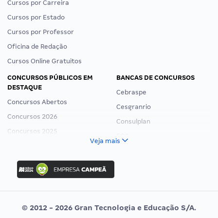
Cursos por Carreira
Cursos por Estado
Cursos por Professor
Oficina de Redação
Cursos Online Gratuitos
CONCURSOS PÚBLICOS EM
BANCAS DE CONCURSOS
DESTAQUE
Cebraspe
Concursos Abertos
Cesgranrio
Concursos 2026
Consulplan
Concursos 2025
FCC
Veja mais
Concurso Nacional Unificado
FGV
Concurso Ibama
Idecan
Concurso MPU
Selecon
Editais publicados
Uniase
© 2012 - 2026 Gran Tecnologia e Educação S/A.
Vunesp