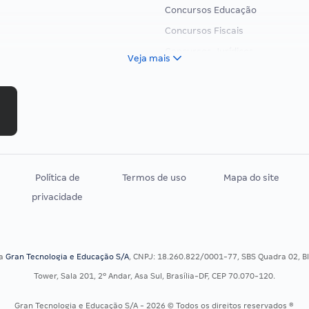
Concursos Educação
Concursos Fiscais
Concursos Jurídicos
Veja mais
Concursos Militares
Concursos Policiais
Concursos Saúde
Concursos Tribunais
Residência Multiprofissional
Política de
Termos de uso
Mapa do site
privacidade
sa
Gran Tecnologia e Educação S/A
, CNPJ: 18.260.822/0001-77, SBS Quadra 02, Blo
Tower, Sala 201, 2º Andar, Asa Sul, Brasília-DF, CEP 70.070-120.
Gran Tecnologia e Educação S/A - 2026 © Todos os direitos reservados ®