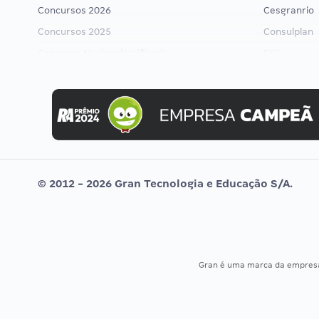
Concursos 2026
Cesgranrio
Concursos 2025
Consulplan
Concurso Nacional Unificado
FCC
Concurso Ibama
FGV
Concurso MPU
Idecan
Editais publicados
Selecon
Uniase
Vunesp
© 2012 - 2026 Gran Tecnologia e Educação S/A.
Gran é uma marca da empre