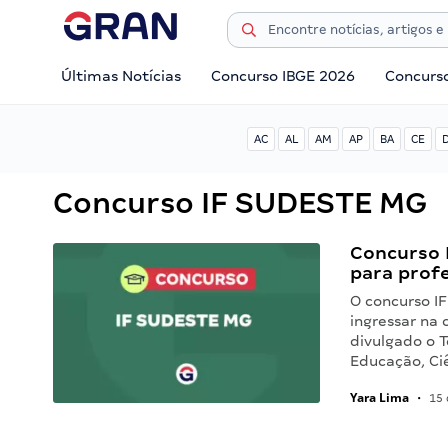
Últimas Notícias
Concurso IBGE 2026
Concurs
AC
AL
AM
AP
BA
CE
Concurso IF SUDESTE MG
Concurso 
para prof
O concurso I
ingressar na
divulgado o T
Educação, Ci
Yara Lima
•
15 