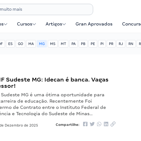
os
Cursos
Artigos
Gran Aprovados
Concurse
DF
ES
GO
MA
MG
MS
MT
PA
PB
PE
PI
PR
RJ
RN
R
IF Sudeste MG: Idecan é banca. Vagas
essor!
F Sudeste MG é uma ótima oportunidade para
 carreira de educação. Recentemente Foi
ermo de Contrato entre o Instituto Federal de
ência e Tecnologia do Sudeste de Minas…
Compartilhe:
de Dezembro de 2025