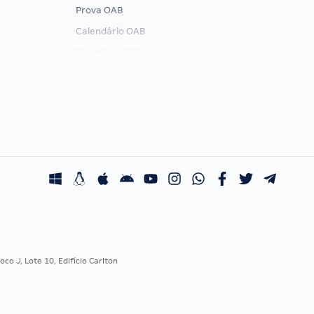
Prova OAB
Calendário OAB
Questões OAB
Recursos OAB
Exame de Ordem
co J, Lote 10, Edifício Carlton