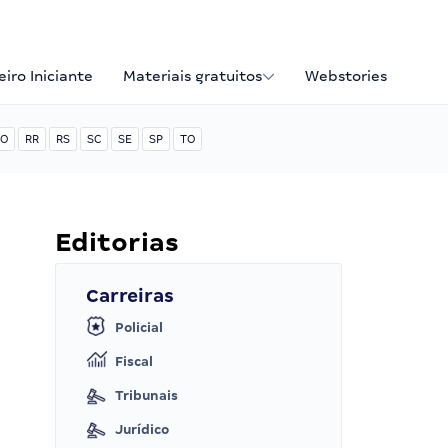
iro Iniciante
Materiais gratuitos
Webstories
O
RR
RS
SC
SE
SP
TO
Editorias
Carreiras
Policial
Fiscal
Tribunais
Jurídico