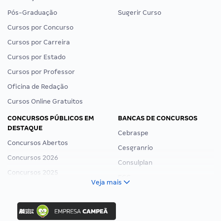
Pós-Graduação
Sugerir Curso
Cursos por Concurso
Cursos por Carreira
Cursos por Estado
Cursos por Professor
Oficina de Redação
Cursos Online Gratuitos
CONCURSOS PÚBLICOS EM
BANCAS DE CONCURSOS
DESTAQUE
Cebraspe
Concursos Abertos
Cesgranrio
Concursos 2026
Consulplan
Concursos 2025
FCC
Veja mais
Concurso Nacional Unificado
FGV
Concurso Ibama
Idecan
Concurso MPU