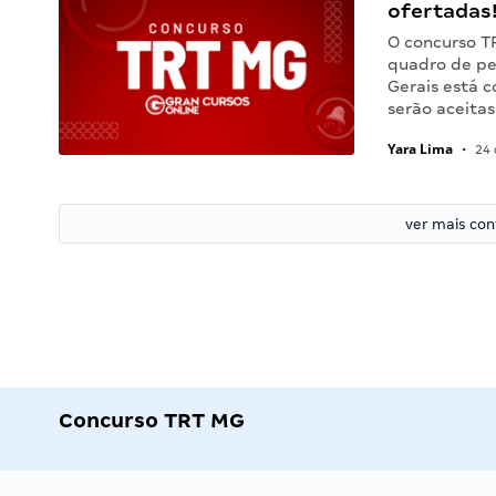
ofertadas
O concurso TR
quadro de pe
Gerais está c
serão aceitas
Yara Lima
•
24 
ver mais co
Concurso TRT MG