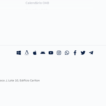
Calendário OAB
Questões OAB
Recursos OAB
Exame de Ordem
co J, Lote 10, Edifício Carlton