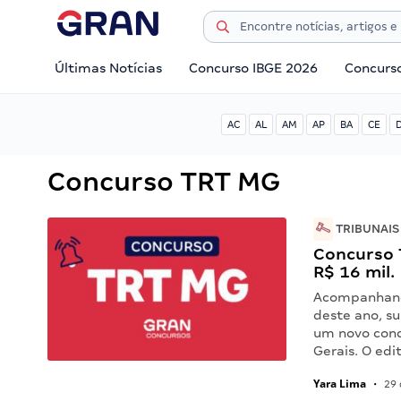
Últimas Notícias
Concurso IBGE 2026
Concurs
AC
AL
AM
AP
BA
CE
Concurso TRT MG
TRIBUNAIS
Concurso T
R$ 16 mil.
Acompanhand
deste ano, su
um novo conc
Gerais. O ed
Yara Lima
•
29 