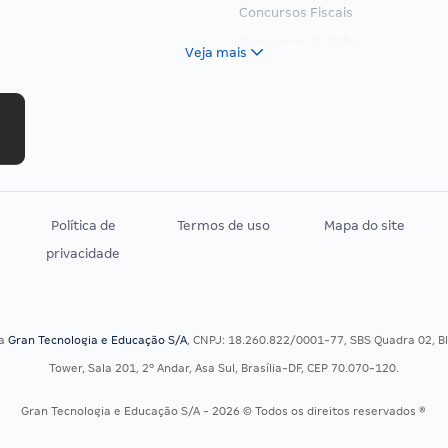
Concursos Fiscais
Concursos Jurídicos
Veja mais
Concursos Militares
Concursos Policiais
Concursos Saúde
Concursos Tribunais
Residência Multiprofissional
Política de
Termos de uso
Mapa do site
privacidade
sa
Gran Tecnologia e Educação S/A
, CNPJ: 18.260.822/0001-77, SBS Quadra 02, Blo
Tower, Sala 201, 2º Andar, Asa Sul, Brasília-DF, CEP 70.070-120.
Gran Tecnologia e Educação S/A - 2026 © Todos os direitos reservados ®