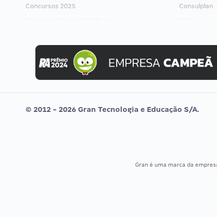
Concursos 2025
Consulplan
Concurso Nacional Unificado
FCC
Concurso Ibama
FGV
Concurso MPU
Idecan
Editais publicados
Selecon
Uniase
Vunesp
© 2012 - 2026 Gran Tecnologia e Educação S/A.
Gran é uma marca da empre