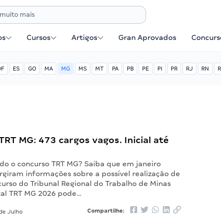
os
Cursos
Artigos
Gran Aprovados
Concurse
DF
ES
GO
MA
MG
MS
MT
PA
PB
PE
PI
PR
RJ
RN
R
RT MG: 473 cargos vagos. Inicial até
o o concurso TRT MG? Saiba que em janeiro
rgiram informações sobre a possível realização de
urso do Tribunal Regional do Trabalho de Minas
ital TRT MG 2026 pode…
Compartilhe:
de Julho