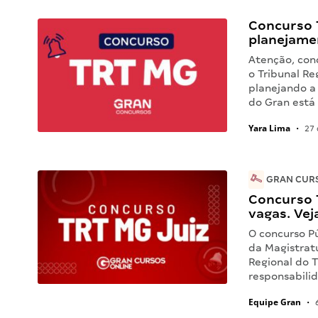
Concurso 
planejame
Atenção, conc
o Tribunal Re
planejando a
do Gran está
Yara Lima
•
27 
GRAN CURS
Concurso T
vagas. Vej
O concurso Pú
da Magistratu
Regional do T
responsabili
Equipe Gran
•
6