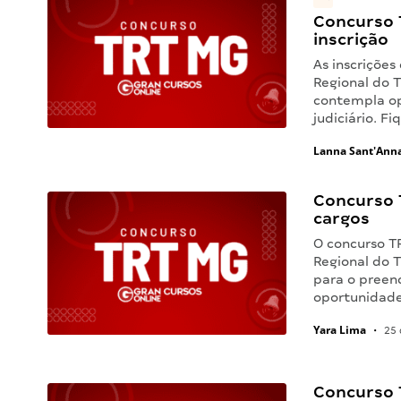
Concurso 
inscrição
As inscrições
Regional do 
contempla op
judiciário. F
Lanna Sant'Ann
Concurso 
cargos
O concurso T
Regional do 
para o preen
oportunidade
Yara Lima
•
25 
Concurso 