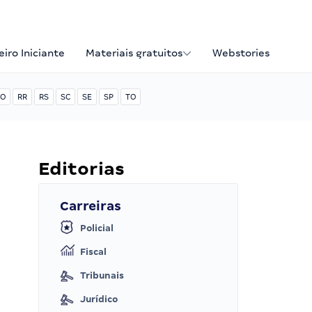
iro Iniciante
Materiais gratuitos
Webstories
O
RR
RS
SC
SE
SP
TO
Editorias
Carreiras
Policial
Fiscal
Tribunais
Jurídico