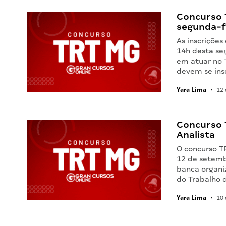
Concurso 
segunda-f
As inscriçõe
14h desta se
em atuar no 
devem se ins
Yara Lima
•
12 
Concurso 
Analista
O concurso T
12 de setemb
banca organi
do Trabalho 
Yara Lima
•
10 