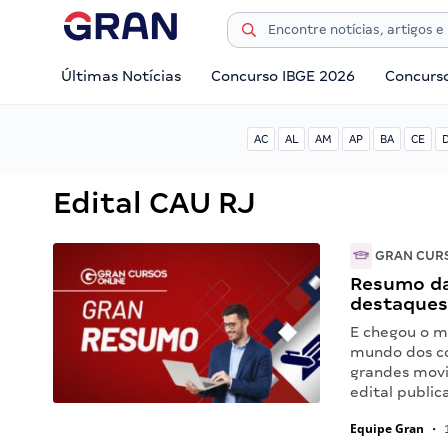
Últimas Notícias
Concurso IBGE 2026
Concurs
AC
AL
AM
AP
BA
CE
Edital CAU RJ
GRAN CUR
Resumo da
destaques
E chegou o m
mundo dos co
grandes movi
edital public
Equipe Gran
•
1