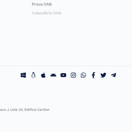
Prova OAB
Calendário OAB
Questões OAB
Recursos OAB
Exame de Ordem
co J, Lote 10, Edifício Carlton