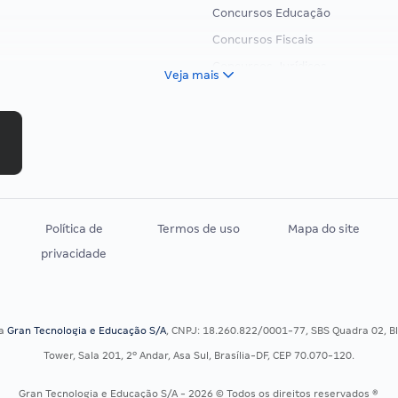
Concursos Educação
Concursos Fiscais
Concursos Jurídicos
Veja mais
Concursos Militares
Concursos Policiais
Concursos Saúde
Concursos Tribunais
Residência Multiprofissional
Política de
Termos de uso
Mapa do site
privacidade
sa
Gran Tecnologia e Educação S/A
, CNPJ: 18.260.822/0001-77, SBS Quadra 02, Blo
Tower, Sala 201, 2º Andar, Asa Sul, Brasília-DF, CEP 70.070-120.
Gran Tecnologia e Educação S/A - 2026 © Todos os direitos reservados ®