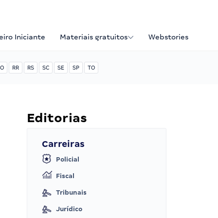
iro Iniciante
Materiais gratuitos
Webstories
O
RR
RS
SC
SE
SP
TO
Editorias
Carreiras
Policial
Fiscal
Tribunais
Jurídico