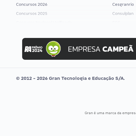
Concursos 2026
Cesgranrio
Concursos 2025
Consulplan
Concurso Nacional Unificado
FCC
Concurso Ibama
FGV
Concurso MPU
Idecan
Editais publicados
Selecon
Uniase
Vunesp
© 2012 - 2026 Gran Tecnologia e Educação S/A.
Gran é uma marca da empre