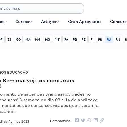
os
Cursos
Artigos
Gran Aprovados
Concurse
DF
ES
GO
MA
MG
MS
MT
PA
PB
PE
PI
PR
RJ
RN
R
SOS EDUCAÇÃO
 Semana: veja os concursos
!
omento de saber das grandes novidades no
ncursos! A semana do dia 08 a 14 de abril teve
mentações de concursos visados que tiveram o
ado e a…
Compartilhe:
5 de Abril de 2023