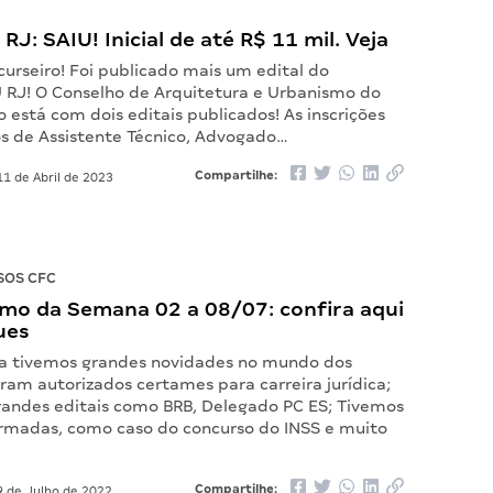
RJ: SAIU! Inicial de até R$ 11 mil. Veja
urseiro! Foi publicado mais um edital do
 RJ! O Conselho de Arquitetura e Urbanismo do
o está com dois editais publicados! As inscrições
os de Assistente Técnico, Advogado…
Compartilhe:
1 de Abril de 2023
SOS CFC
mo da Semana 02 a 08/07: confira aqui
ues
a tivemos grandes novidades no mundo dos
ram autorizados certames para carreira jurídica;
randes editais como BRB, Delegado PC ES; Tivemos
rmadas, como caso do concurso do INSS e muito
Compartilhe:
 de Julho de 2022