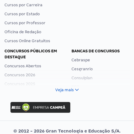
Cursos por Carreira
Cursos por Estado
Cursos por Professor
Oficina de Redação
Cursos Online Gratuitos
CONCURSOS PÚBLICOS EM
BANCAS DE CONCURSOS
DESTAQUE
Cebraspe
Concursos Abertos
Cesgranrio
Concursos 2026
Consulplan
Concursos 2025
FCC
Veja mais
Concurso Nacional Unificado
FGV
Concurso Ibama
Idecan
Concurso MPU
Selecon
Editais publicados
Uniase
© 2012 - 2026 Gran Tecnologia e Educação S/A.
Vunesp