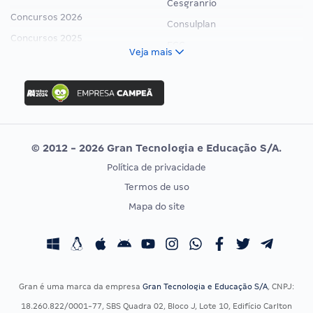
Cesgranrio
Concursos 2026
Consulplan
Concursos 2025
FCC
Veja mais
Concurso Nacional Unificado
FGV
Concurso Ibama
Idecan
Concurso MPU
Selecon
Editais publicados
Uniase
© 2012 - 2026 Gran Tecnologia e Educação S/A.
Vunesp
Política de privacidade
CONCURSOS POR PROFISSÃO
EXAME DE ORDEM
Termos de uso
Concursos Administrativos
OAB
Mapa do site
Concursos Educação
Prova OAB
Concursos Fiscais
Calendário OAB
Concursos Jurídicos
Questões OAB
Concursos Militares
Recursos OAB
Gran é uma marca da empresa
Gran Tecnologia e Educação S/A
, CNPJ:
Concursos Policiais
Exame de Ordem
18.260.822/0001-77, SBS Quadra 02, Bloco J, Lote 10, Edifício Carlton