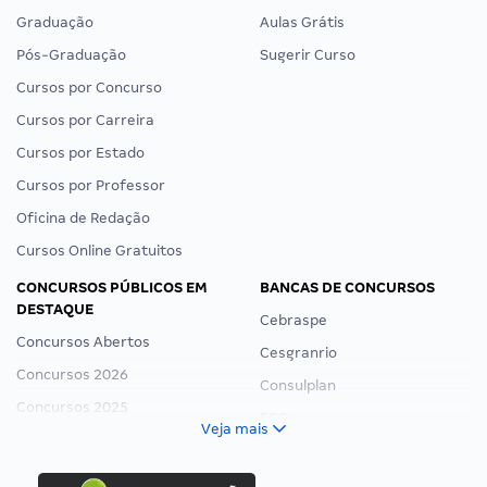
Graduação
Aulas Grátis
Pós-Graduação
Sugerir Curso
Cursos por Concurso
Cursos por Carreira
Cursos por Estado
Cursos por Professor
Oficina de Redação
Cursos Online Gratuitos
CONCURSOS PÚBLICOS EM
BANCAS DE CONCURSOS
DESTAQUE
Cebraspe
Concursos Abertos
Cesgranrio
Concursos 2026
Consulplan
Concursos 2025
FCC
Veja mais
Concurso Nacional Unificado
FGV
Concurso Ibama
Idecan