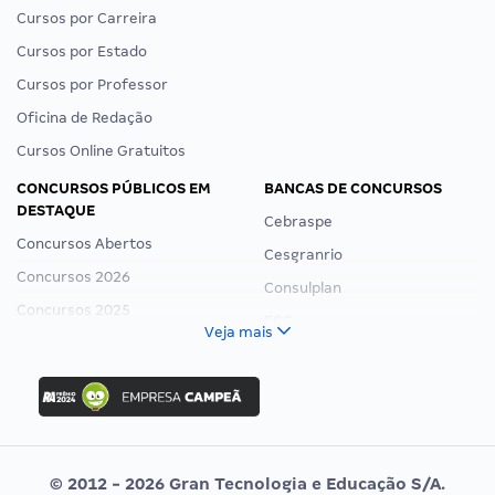
Cursos por Carreira
Cursos por Estado
Cursos por Professor
Oficina de Redação
Cursos Online Gratuitos
CONCURSOS PÚBLICOS EM
BANCAS DE CONCURSOS
DESTAQUE
Cebraspe
Concursos Abertos
Cesgranrio
Concursos 2026
Consulplan
Concursos 2025
FCC
Veja mais
Concurso Nacional Unificado
FGV
Concurso Ibama
Idecan
Concurso MPU
Selecon
Editais publicados
Uniase
© 2012 - 2026 Gran Tecnologia e Educação S/A.
Vunesp