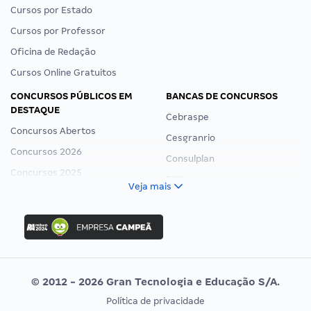
Cursos por Estado
Cursos por Professor
Oficina de Redação
Cursos Online Gratuitos
CONCURSOS PÚBLICOS EM
BANCAS DE CONCURSOS
DESTAQUE
Cebraspe
Concursos Abertos
Cesgranrio
Concursos 2026
Consulplan
Concursos 2025
FCC
Veja mais
Concurso Nacional Unificado
FGV
Concurso Ibama
Idecan
Concurso MPU
Selecon
Editais publicados
Uniase
© 2012 - 2026 Gran Tecnologia e Educação S/A.
Vunesp
Política de privacidade
CONCURSOS POR PROFISSÃO
EXAME DE ORDEM