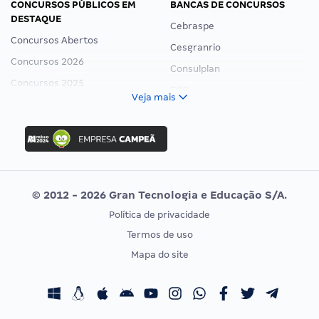
CONCURSOS PÚBLICOS EM
BANCAS DE CONCURSOS
DESTAQUE
Cebraspe
Concursos Abertos
Cesgranrio
Concursos 2026
Consulplan
Concursos 2025
FCC
Veja mais
Concurso Nacional Unificado
FGV
Concurso Ibama
Idecan
Concurso MPU
Selecon
Editais publicados
Uniase
© 2012 - 2026 Gran Tecnologia e Educação S/A.
Vunesp
Política de privacidade
CONCURSOS POR PROFISSÃO
EXAME DE ORDEM
Termos de uso
Concursos Administrativos
OAB
Mapa do site
Concursos Educação
Prova OAB
Concursos Fiscais
Calendário OAB
Concursos Jurídicos
Questões OAB