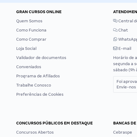
GRAN CURSOS ONLINE
ATENDIME
Quem Somos
Central d
Como Funciona
Chat
Como Comprar
WhatsAp
Loja Social
E-mail
Validador de documentos
Horário de 
segunda a s
Conveniados
sábado (9h 
Programa de Afiliados
Foi aprov
Trabalhe Conosco
Envie-nos 
Preferências de Cookies
CONCURSOS PÚBLICOS EM DESTAQUE
BANCAS DE
Concursos Abertos
Cebraspe