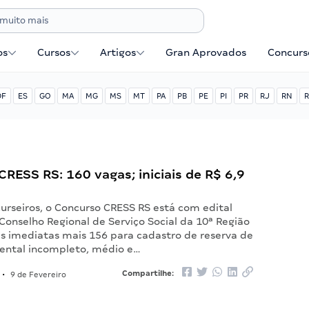
os
Cursos
Artigos
Gran Aprovados
Concurse
DF
ES
GO
MA
MG
MS
MT
PA
PB
PE
PI
PR
RJ
RN
R
RESS RS: 160 vagas; iniciais de R$ 6,9
urseiros, o Concurso CRESS RS está com edital
Conselho Regional de Serviço Social da 10ª Região
as imediatas mais 156 para cadastro de reserva de
ental incompleto, médio e…
Compartilhe:
•
9 de Fevereiro