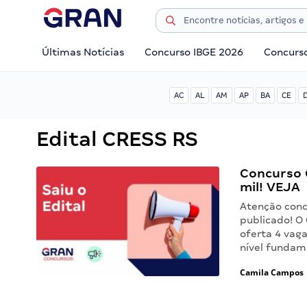
Últimas Notícias
Concurso IBGE 2026
Concurs
AC
AL
AM
AP
BA
CE
Edital CRESS RS
Concurso C
mil! VEJA
Atenção conc
publicado! O 
oferta 4 vag
nível fundam
Camila Campos