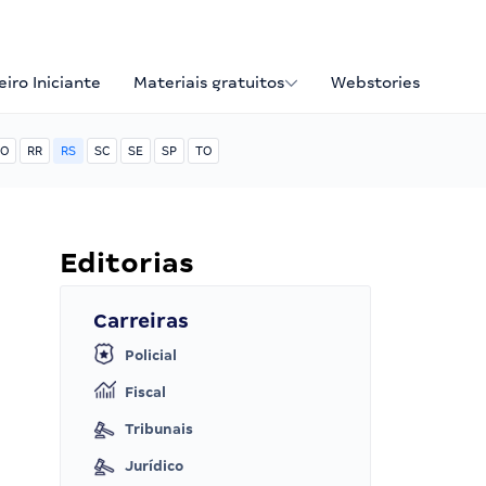
iro Iniciante
Materiais gratuitos
Webstories
O
RR
RS
SC
SE
SP
TO
Editorias
Carreiras
Policial
Fiscal
Tribunais
Jurídico