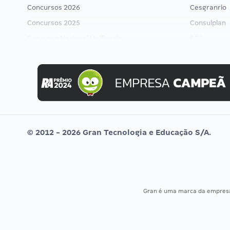
Concursos 2026
Cesgranrio
Concursos 2025
Consulplan
Concurso Nacional Unificado
FCC
Concurso Ibama
FGV
Concurso MPU
Idecan
Editais publicados
Selecon
Uniase
Vunesp
© 2012 - 2026 Gran Tecnologia e Educação S/A.
Gran é uma marca da empre