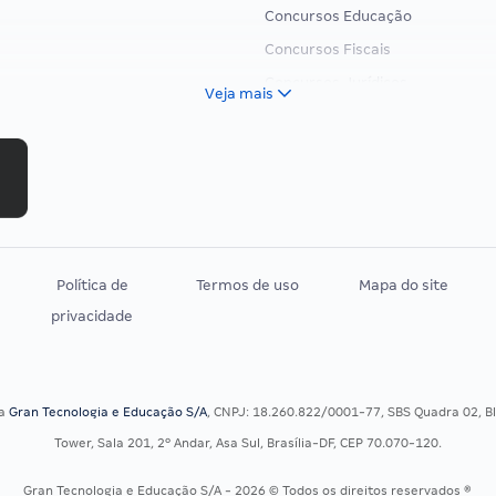
Concursos Educação
Concursos Fiscais
Concursos Jurídicos
Veja mais
Concursos Militares
Concursos Policiais
Concursos Saúde
Concursos Tribunais
Residência Multiprofissional
Política de
Termos de uso
Mapa do site
privacidade
sa
Gran Tecnologia e Educação S/A
, CNPJ: 18.260.822/0001-77, SBS Quadra 02, Blo
Tower, Sala 201, 2º Andar, Asa Sul, Brasília-DF, CEP 70.070-120.
Gran Tecnologia e Educação S/A - 2026 © Todos os direitos reservados ®