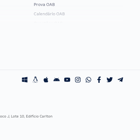
Prova OAB
Calendário OAB
Questões OAB
Recursos OAB
Exame de Ordem
co J, Lote 10, Edifício Carlton