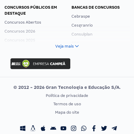
CONCURSOS PÚBLICOS EM
BANCAS DE CONCURSOS
DESTAQUE
Cebraspe
Concursos Abertos
Cesgranrio
Concursos 2026
Consulplan
Concursos 2025
FCC
Veja mais
Concurso Nacional Unificado
FGV
Concurso Ibama
Idecan
Concurso MPU
Selecon
Editais publicados
Uniase
© 2012 - 2026 Gran Tecnologia e Educação S/A.
Vunesp
Política de privacidade
CONCURSOS POR PROFISSÃO
EXAME DE ORDEM
Termos de uso
Concursos Administrativos
OAB
Mapa do site
Concursos Educação
Prova OAB
Concursos Fiscais
Calendário OAB