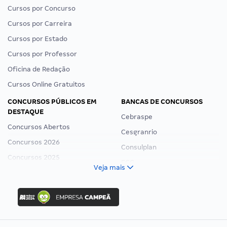
Cursos por Concurso
Cursos por Carreira
Cursos por Estado
Cursos por Professor
Oficina de Redação
Cursos Online Gratuitos
CONCURSOS PÚBLICOS EM
BANCAS DE CONCURSOS
DESTAQUE
Cebraspe
Concursos Abertos
Cesgranrio
Concursos 2026
Consulplan
Concursos 2025
FCC
Veja mais
Concurso Nacional Unificado
FGV
Concurso Ibama
Idecan
Concurso MPU
Selecon
Editais publicados
Uniase