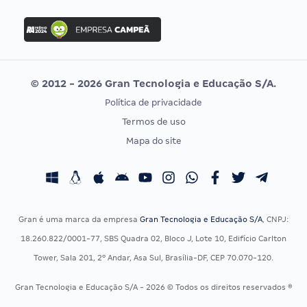
FGV
Concurso Ibama
Idecan
Concurso MPU
Selecon
Editais publicados
Uniase
© 2012 - 2026 Gran Tecnologia e Educação S/A.
Vunesp
Política de privacidade
CONCURSOS POR PROFISSÃO
EXAME DE ORDEM
Termos de uso
Concursos Administrativos
OAB
Mapa do site
Concursos Educação
Prova OAB
Concursos Fiscais
Calendário OAB
Concursos Jurídicos
Questões OAB
Concursos Militares
Recursos OAB
Gran é uma marca da empresa
Gran Tecnologia e Educação S/A
, CNPJ:
Concursos Policiais
Exame de Ordem
18.260.822/0001-77, SBS Quadra 02, Bloco J, Lote 10, Edifício Carlton
Concursos Saúde
Tower, Sala 201, 2º Andar, Asa Sul, Brasília-DF, CEP 70.070-120.
Concursos Tribunais
Gran Tecnologia e Educação S/A - 2026 © Todos os direitos reservados ®
Residência Multiprofissional