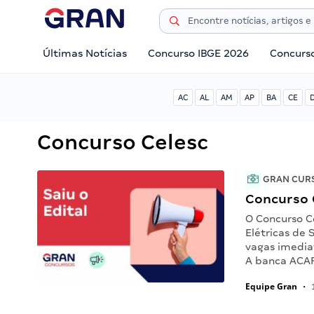
Últimas Notícias
Concurso IBGE 2026
Concurs
AC
AL
AM
AP
BA
CE
Concurso Celesc
GRAN CUR
Concurso C
O Concurso Ce
Elétricas de 
vagas imediat
A banca ACAF
Equipe Gran
•
1