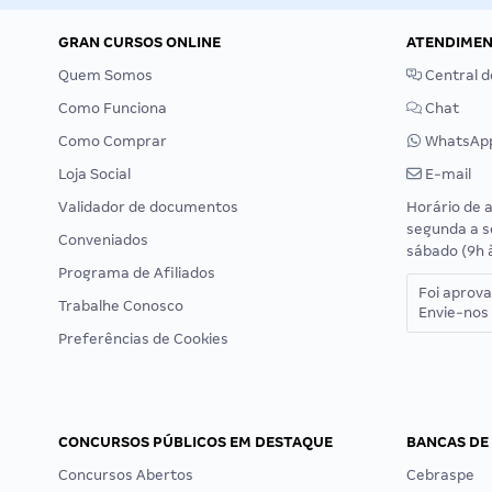
GRAN CURSOS ONLINE
ATENDIME
Quem Somos
Central d
Como Funciona
Chat
Como Comprar
WhatsAp
Loja Social
E-mail
Validador de documentos
Horário de 
segunda a s
Conveniados
sábado (9h 
Programa de Afiliados
Foi aprov
Trabalhe Conosco
Envie-nos 
Preferências de Cookies
CONCURSOS PÚBLICOS EM DESTAQUE
BANCAS DE
Concursos Abertos
Cebraspe