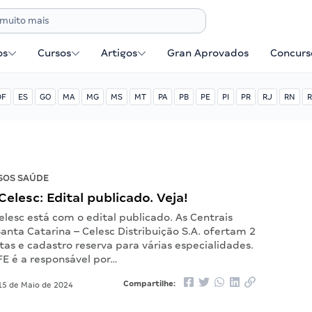
os
Cursos
Artigos
Gran Aprovados
Concurse
DF
ES
GO
MA
MG
MS
MT
PA
PB
PE
PI
PR
RJ
RN
R
SOS SAÚDE
elesc: Edital publicado. Veja!
lesc está com o edital publicado. As Centrais
Santa Catarina – Celesc Distribuição S.A. ofertam 2
as e cadastro reserva para várias especialidades.
E é a responsável por…
Compartilhe:
5 de Maio de 2024