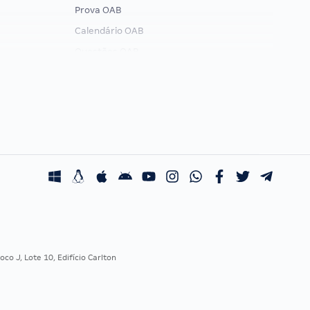
Prova OAB
Calendário OAB
Questões OAB
Recursos OAB
Exame de Ordem
co J, Lote 10, Edifício Carlton