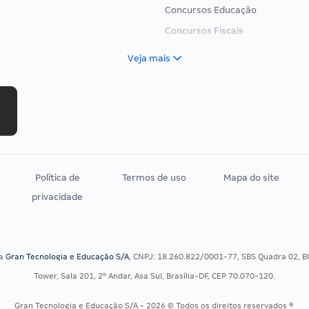
Concursos Educação
Concursos Fiscais
Concursos Jurídicos
Veja mais
Concursos Militares
Concursos Policiais
Concursos Saúde
Concursos Tribunais
Residência Multiprofissional
Política de
Termos de uso
Mapa do site
privacidade
sa
Gran Tecnologia e Educação S/A
, CNPJ: 18.260.822/0001-77, SBS Quadra 02, Blo
Tower, Sala 201, 2º Andar, Asa Sul, Brasília-DF, CEP 70.070-120.
Gran Tecnologia e Educação S/A - 2026 © Todos os direitos reservados ®