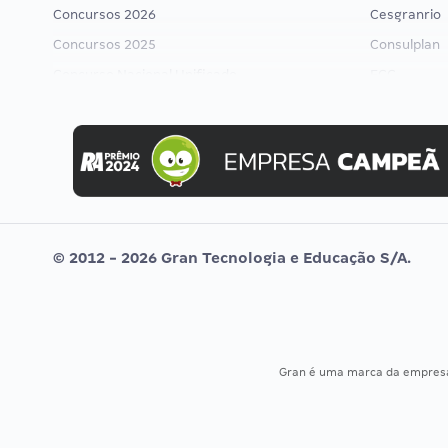
Concursos 2026
Cesgranrio
Concursos 2025
Consulplan
Concurso Nacional Unificado
FCC
Concurso Ibama
FGV
Concurso MPU
Idecan
Editais publicados
Selecon
Uniase
Vunesp
© 2012 - 2026 Gran Tecnologia e Educação S/A.
Gran é uma marca da empre