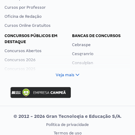
Cursos por Professor
Oficina de Redação
Cursos Online Gratuitos
CONCURSOS PÚBLICOS EM
BANCAS DE CONCURSOS
DESTAQUE
Cebraspe
Concursos Abertos
Cesgranrio
Concursos 2026
Consulplan
Concursos 2025
FCC
Veja mais
Concurso Nacional Unificado
FGV
Concurso Ibama
Idecan
Concurso MPU
Selecon
Editais publicados
Uniase
© 2012 - 2026 Gran Tecnologia e Educação S/A.
Vunesp
Política de privacidade
CONCURSOS POR PROFISSÃO
EXAME DE ORDEM
Termos de uso