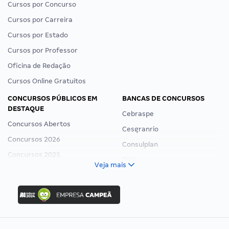
Cursos por Concurso
Cursos por Carreira
Cursos por Estado
Cursos por Professor
Oficina de Redação
Cursos Online Gratuitos
CONCURSOS PÚBLICOS EM
BANCAS DE CONCURSOS
DESTAQUE
Cebraspe
Concursos Abertos
Cesgranrio
Concursos 2026
Consulplan
Concursos 2025
FCC
Veja mais
Concurso Nacional Unificado
FGV
Concurso Ibama
Idecan
Concurso MPU
Selecon
Editais publicados
Uniase