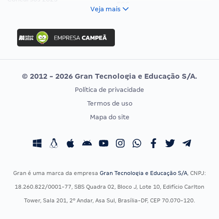
FCC
Veja mais
Concurso Nacional Unificado
FGV
Concurso Ibama
Idecan
Concurso MPU
Selecon
Editais publicados
Uniase
© 2012 - 2026 Gran Tecnologia e Educação S/A.
Vunesp
Política de privacidade
CONCURSOS POR PROFISSÃO
EXAME DE ORDEM
Termos de uso
Concursos Administrativos
OAB
Mapa do site
Concursos Educação
Prova OAB
Concursos Fiscais
Calendário OAB
Concursos Jurídicos
Questões OAB
Concursos Militares
Recursos OAB
Gran é uma marca da empresa
Gran Tecnologia e Educação S/A
, CNPJ:
Concursos Policiais
Exame de Ordem
18.260.822/0001-77, SBS Quadra 02, Bloco J, Lote 10, Edifício Carlton
Concursos Saúde
Tower, Sala 201, 2º Andar, Asa Sul, Brasília-DF, CEP 70.070-120.
Concursos Tribunais