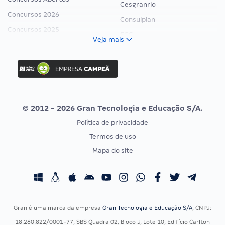
Cesgranrio
Concursos 2026
Consulplan
Concursos 2025
FCC
Veja mais
Concurso Nacional Unificado
FGV
Concurso Ibama
Idecan
Concurso MPU
Selecon
Editais publicados
Uniase
© 2012 - 2026 Gran Tecnologia e Educação S/A.
Vunesp
Política de privacidade
CONCURSOS POR PROFISSÃO
EXAME DE ORDEM
Termos de uso
Concursos Administrativos
OAB
Mapa do site
Concursos Educação
Prova OAB
Concursos Fiscais
Calendário OAB
Concursos Jurídicos
Questões OAB
Concursos Militares
Recursos OAB
Gran é uma marca da empresa
Gran Tecnologia e Educação S/A
, CNPJ:
Concursos Policiais
Exame de Ordem
18.260.822/0001-77, SBS Quadra 02, Bloco J, Lote 10, Edifício Carlton