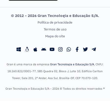
Selecon
Editais publicados
Uniase
© 2012 - 2026 Gran Tecnologia e Educação S/A.
Vunesp
Política de privacidade
CONCURSOS POR PROFISSÃO
EXAME DE ORDEM
Termos de uso
Concursos Administrativos
OAB
Mapa do site
Concursos Educação
Prova OAB
Concursos Fiscais
Calendário OAB
Concursos Jurídicos
Questões OAB
Concursos Militares
Recursos OAB
Gran é uma marca da empresa
Gran Tecnologia e Educação S/A
, CNPJ:
Concursos Policiais
Exame de Ordem
18.260.822/0001-77, SBS Quadra 02, Bloco J, Lote 10, Edifício Carlton
Concursos Saúde
Tower, Sala 201, 2º Andar, Asa Sul, Brasília-DF, CEP 70.070-120.
Concursos Tribunais
Gran Tecnologia e Educação S/A - 2026 © Todos os direitos reservados ®
Residência Multiprofissional