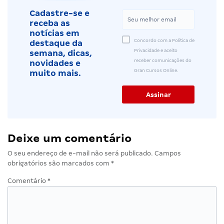
Cadastre-se e
receba as
notícias em
Concordo com a Política de
destaque da
Privacidade e aceito
semana, dicas,
receber comunicações do
novidades e
Gran Cursos Online.
muito mais.
Deixe um comentário
O seu endereço de e-mail não será publicado.
Campos
obrigatórios são marcados com
*
Comentário
*