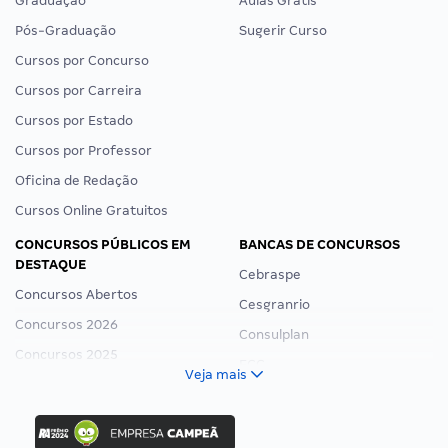
Graduação
Aulas Grátis
Pós-Graduação
Sugerir Curso
Cursos por Concurso
Cursos por Carreira
Cursos por Estado
Cursos por Professor
Oficina de Redação
Cursos Online Gratuitos
CONCURSOS PÚBLICOS EM
BANCAS DE CONCURSOS
DESTAQUE
Cebraspe
Concursos Abertos
Cesgranrio
Concursos 2026
Consulplan
Concursos 2025
FCC
Veja mais
Concurso Nacional Unificado
FGV
Concurso Ibama
Idecan
Concurso MPU