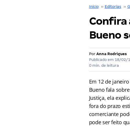
Início
››
Editorias
››
G
Confira 
Bueno s
Por
Anna Rodrigues
Publicado em
18/02/
0 min. de leitura
Em 12 de janeiro
Bueno fala sobre
Justiça, ela exp
fora do prazo es
comerciante pode 
pode ser feito q