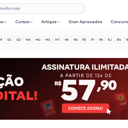
os
Cursos
Artigos
Gran Aprovados
Concurse
DF
ES
GO
MA
MG
MS
MT
PA
PB
PE
PI
PR
RJ
RN
R