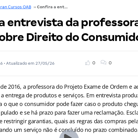
ran Cursos OAB
››
Confira a entrevista da professora Raquel Bueno sobre Direito do Consumidor!
a entrevista da professor
obre Direito do Consumid
0
0
16
• Atualizado em
27/05/26
 de 2016, a professora do Projeto Exame de Ordem e 
 a entrega de produtos e serviços. Em entrevista produ
lica o que o consumidor pode fazer caso o produto che
tipulado e se há prazo para fazer uma reclamação. Escl
restringir garantias, quais as regras das compras pela
uando um serviço não é concluído no prazo combinado.