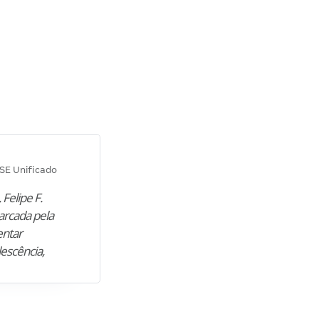
Diana M.
SE Unificado
Concurso SEPLAG CE
 Felipe F.
“Natural de Juazeiro do Norte (CE),
arcada pela
M. encontrou nos estudos o cami
entar
para construir uma nova fase da vi
lescência,
profissional. Após…”