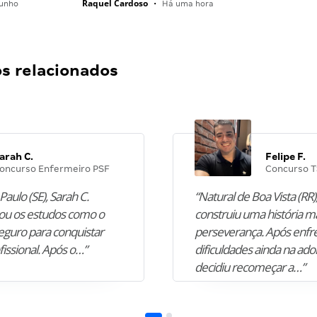
Raquel Cardoso
unho
•
Há uma hora
 relacionados
arah C.
Felipe F.
oncurso Enfermeiro PSF
Concurso T
Paulo (SE), Sarah C.
“Natural de Boa Vista (RR),
u os estudos como o
construiu uma história m
guro para conquistar
perseverança. Após enfr
fissional. Após o…”
dificuldades ainda na ado
decidiu recomeçar a…”