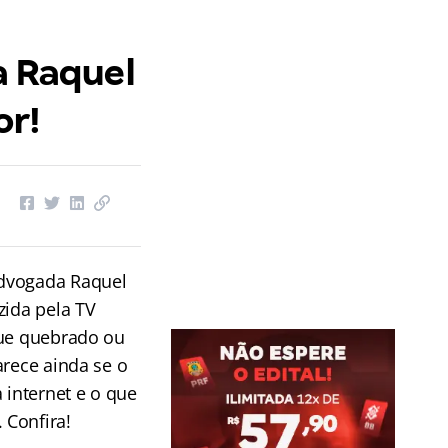
a Raquel
or!
advogada Raquel
zida pela TV
gue quebrado ou
arece ainda se o
 internet e o que
 Confira!