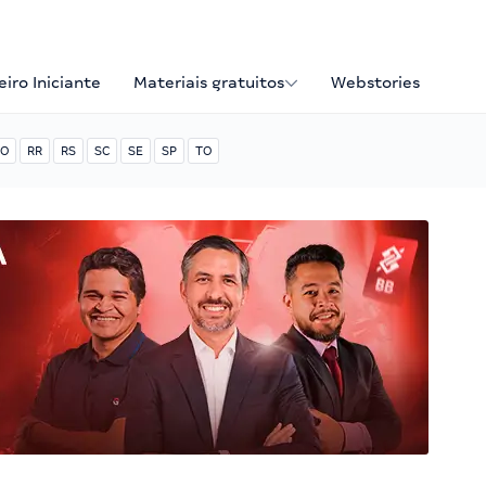
iro Iniciante
Materiais gratuitos
Webstories
O
RR
RS
SC
SE
SP
TO