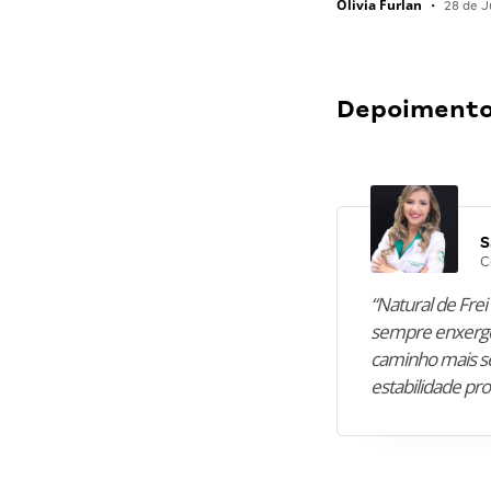
Olivia Furlan
•
28 de J
Depoimentos
S
C
“Natural de Frei 
sempre enxergo
caminho mais se
estabilidade pro