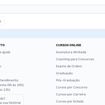
NTO
CURSOS ONLINE
e ajuda
Assinatura Ilimitada
Coaching para Concursos
p
Exame de Ordem
Graduação
atendimento:
Pós-Graduação
exta (8h às 20h),
Cursos por Concurso
às 13h).
Cursos por Carreira
ado?
Cursos por Estado
a sua história!