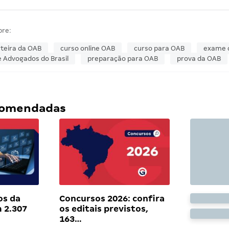
bre:
teira da OAB
curso online OAB
curso para OAB
exame 
 Advogados do Brasil
preparação para OAB
prova da OAB
ecomendadas
os da
Concursos 2026: confira
 2.307
os editais previstos,
163…