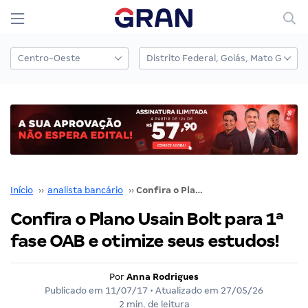
Início
››
analista bancário
››
Confira o Plano Usain Bolt para 1ª fase OAB e otimize seus estudos!
Confira o Plano Usain Bolt para 1ª
fase OAB e otimize seus estudos!
Por
Anna Rodrigues
Publicado em
11/07/17
• Atualizado em
27/05/26
2 min. de leitura