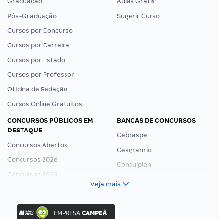
Graduação
Aulas Grátis
Pós-Graduação
Sugerir Curso
Cursos por Concurso
Cursos por Carreira
Cursos por Estado
Cursos por Professor
Oficina de Redação
Cursos Online Gratuitos
CONCURSOS PÚBLICOS EM
BANCAS DE CONCURSOS
DESTAQUE
Cebraspe
Concursos Abertos
Cesgranrio
Concursos 2026
Consulplan
Concursos 2025
FCC
Veja mais
Concurso Nacional Unificado
FGV
Concurso Ibama
Idecan
Concurso MPU