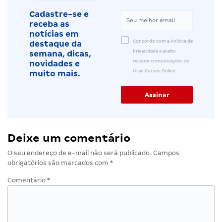
Cadastre-se e
receba as
notícias em
Concordo com a Política de
destaque da
Privacidade e aceito
semana, dicas,
receber comunicações do
novidades e
Gran Cursos Online.
muito mais.
Deixe um comentário
O seu endereço de e-mail não será publicado.
Campos
obrigatórios são marcados com
*
Comentário
*