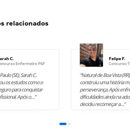
 relacionados
arah C.
Felipe F.
oncurso Enfermeiro PSF
Concurso T
Paulo (SE), Sarah C.
“Natural de Boa Vista (RR),
u os estudos como o
construiu uma história m
guro para conquistar
perseverança. Após enfr
fissional. Após o…”
dificuldades ainda na ado
decidiu recomeçar a…”