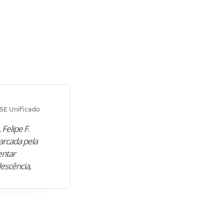
Diana M.
SE Unificado
Concurso SEPLAG CE
 Felipe F.
“Natural de Juazeiro do Norte (CE),
arcada pela
M. encontrou nos estudos o cami
entar
para construir uma nova fase da vi
lescência,
profissional. Após…”