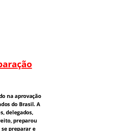
paração
do na aprovação
os do Brasil.
A
s, delegados,
reito, preparou
 se preparar e