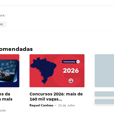
bre:
em
ecomendadas
os da
Concursos 2026: mais de
 mais
160 mil vagas…
Raquel Cardoso
•
25 de Julho
osto