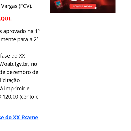
 Vargas (FGV).
AQUI.
s aprovado na 1ª
tamente para a 2ª
fase do XX
//oab.fgv.br, no
 de dezembro de
licitação
á imprimir e
 120,00 (cento e
ase do XX Exame