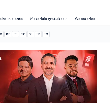
iro Iniciante
Materiais gratuitos
Webstories
O
RR
RS
SC
SE
SP
TO