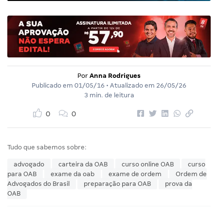
Por
Anna Rodrigues
Publicado em
01/05/16
• Atualizado em
26/05/26
3 min. de leitura
0
0
Tudo que sabemos sobre:
advogado
carteira da OAB
curso online OAB
curso
para OAB
exame da oab
exame de ordem
Ordem de
Advogados do Brasil
preparação para OAB
prova da
OAB