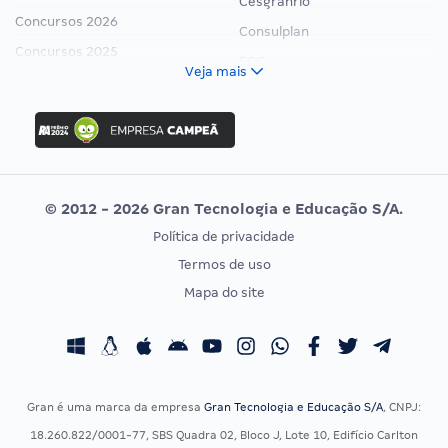
Cesgranrio
Concursos 2026
Consulplan
Concursos 2025
FCC
Veja mais
Concurso Nacional Unificado
FGV
Concurso Ibama
Idecan
Concurso MPU
Selecon
Editais publicados
Uniase
© 2012 - 2026 Gran Tecnologia e Educação S/A.
Vunesp
Política de privacidade
CONCURSOS POR PROFISSÃO
EXAME DE ORDEM
Termos de uso
Concursos Administrativos
OAB
Mapa do site
Concursos Educação
Prova OAB
Concursos Fiscais
Calendário OAB
Concursos Jurídicos
Questões OAB
Concursos Militares
Recursos OAB
Gran é uma marca da empresa
Gran Tecnologia e Educação S/A
, CNPJ:
Concursos Policiais
Exame de Ordem
18.260.822/0001-77, SBS Quadra 02, Bloco J, Lote 10, Edifício Carlton