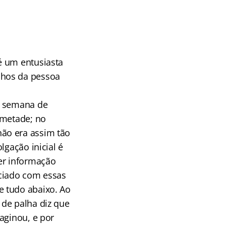
é um entusiasta
nhos da pessoa
a semana de
 metade; no
ão era assim tão
lgação inicial é
er informação
nciado com essas
e tudo abaixo. Ao
 de palha diz que
aginou, e por