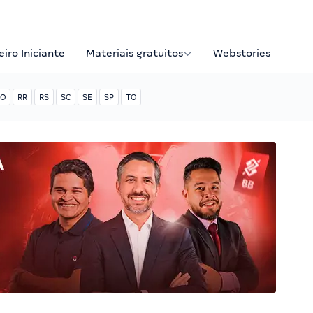
iro Iniciante
Materiais gratuitos
Webstories
O
RR
RS
SC
SE
SP
TO