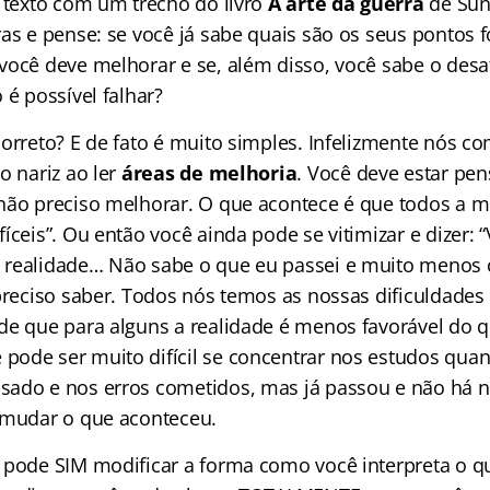
e texto com um trecho do livro
A arte da guerra
de Sun 
as e pense: se você já sabe quais são os seus pontos f
você deve melhorar e se, além disso, você sabe o desa
 é possível falhar?
correto? E de fato é muito simples. Infelizmente nós c
o nariz ao ler
áreas de melhoria
. Você deve estar pe
não preciso melhorar. O que acontece é que todos a m
íceis”. Ou então você ainda pode se vitimizar e dizer:
 realidade… Não sabe o que eu passei e muito menos
 preciso saber. Todos nós temos as nossas dificuldades
de que para alguns a realidade é menos favorável do q
ode ser muito difícil se concentrar nos estudos quan
ado e nos erros cometidos, mas já passou e não há 
 mudar o que aconteceu.
 pode SIM modificar a forma como você interpreta o 