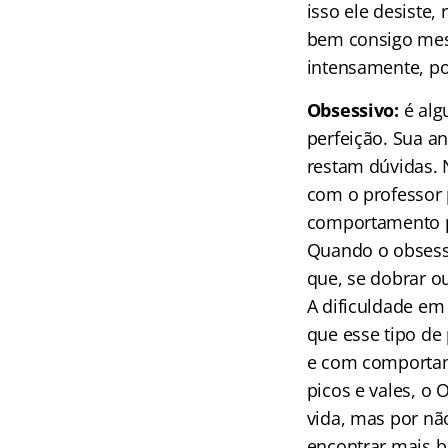
isso ele desiste,
bem consigo mes
intensamente, p
Obsessivo:
é alg
perfeição. Sua a
restam dúvidas. N
com o professor 
comportamento po
Quando o obsessi
que, se dobrar ou
A dificuldade em
que esse tipo de
e com comportame
picos e vales, o
vida, mas por nã
encontrar mais 