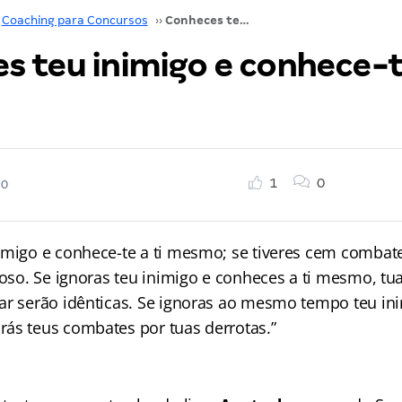
Coaching para Concursos
››
Conheces teu inimigo e conhece-te a ti mesmo
 teu inimigo e conhece-te
1
0
20
imigo e conhece-te a ti mesmo; se tiveres cem combate
ioso. Se ignoras teu inimigo e conheces a ti mesmo, t
ar serão idênticas. Se ignoras ao mesmo tempo teu inim
ás teus combates por tuas derrotas.”