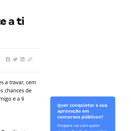
 a ti
s a travar, cem
uas chances de
igo e a ti
Quer conquistar a sua
aprovação em
concursos públicos?
Prepare-se com quem