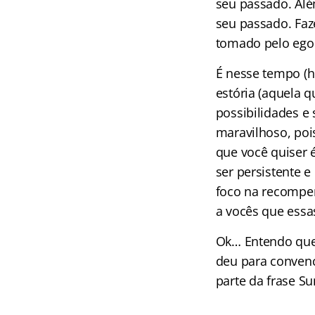
seu passado. Alé
seu passado. Faze
tomado pelo ego e
É nesse tempo (h
estória (aquela q
possibilidades e
maravilhoso, pois
que você quiser é
ser persistente e
foco na recompen
a vocês que essas
Ok… Entendo que 
deu para conven
parte da frase S