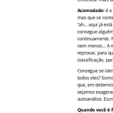
Acomodado:
é a
mas que se conte
“ah… aqui já est
consegue alguém,
continuamente. N
nem menos… A méd
reprovar, para qu
classificação, pa
Consegue se iden
todos eles? Som
que, em determi
sejamos exagera
autoanálise. Es
Quando você é f