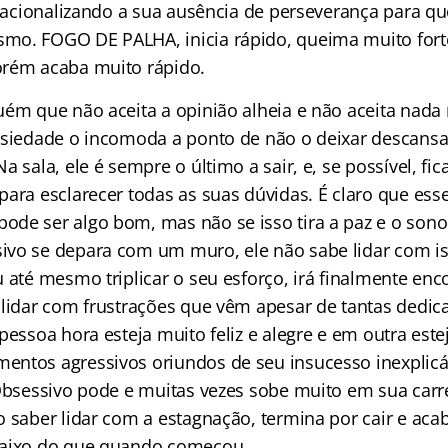
 racionalizando a sua ausência de perseverança para que
mo. FOGO DE PALHA, inicia rápido, queima muito fort
orém acaba muito rápido.
uém que não aceita a opinião alheia e não aceita nad
nsiedade o incomoda a ponto de não o deixar descans
a sala, ele é sempre o último a sair, e, se possível, fi
para esclarecer todas as suas dúvidas. É claro que ess
de ser algo bom, mas não se isso tira a paz e o sono
vo se depara com um muro, ele não sabe lidar com is
 até mesmo triplicar o seu esforço, irá finalmente enc
 lidar com frustrações que vêm apesar de tantas dedic
 pessoa hora esteja muito feliz e alegre e em outra es
ntos agressivos oriundos de seu insucesso inexplicá
 Obsessivo pode e muitas vezes sobe muito em sua carr
o saber lidar com a estagnação, termina por cair e aca
baixo do que quando começou.