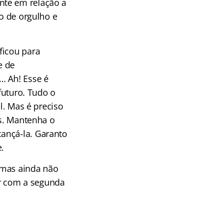
nte em relação a
io de orgulho e
ficou para
e de
… Ah! Esse é
 futuro. Tudo o
l. Mas é preciso
es. Mantenha o
ançá-la. Garanto
.
 mas ainda não
r com a segunda