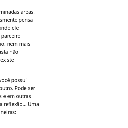
minadas áreas,
lesmente pensa
ando ele
 parceiro
rio, nem mais
asta não
existe
 você possui
utro. Pode ser
s e em outras
ma reflexão… Uma
neiras: