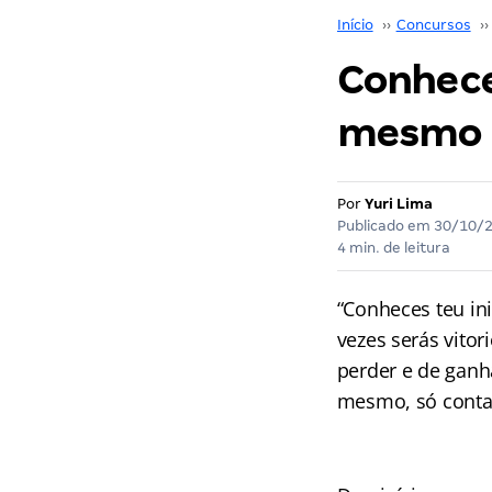
Início
››
Concursos
››
Conheces
mesmo
Por
Yuri Lima
Publicado em
30/10/
4 min. de leitura
“Conheces teu in
vezes serás vitor
perder e de ganh
mesmo, só contar