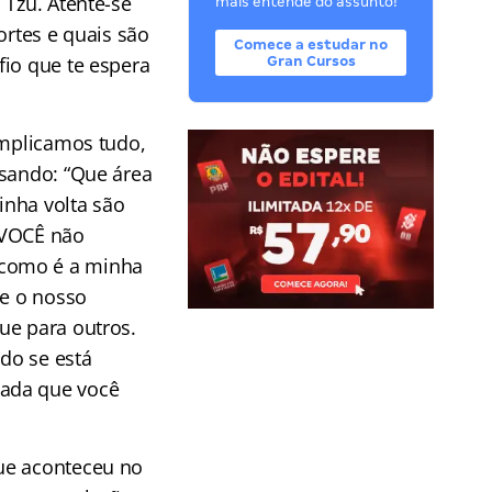
Tzu. Atente-se
mais entende do assunto!
ortes e quais são
Comece a estudar no
fio que te espera
Gran Cursos
omplicamos tudo,
nsando: “Que área
inha volta são
 “VOCÊ não
 como é a minha
 e o nosso
ue para outros.
do se está
nada que você
que aconteceu no