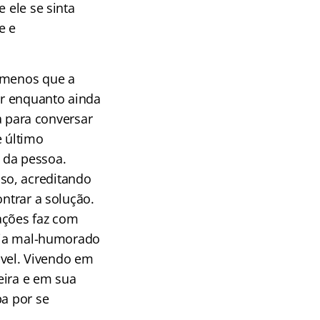
 ele se sinta
e e
a menos que a
ar enquanto ainda
ca para conversar
e último
 da pessoa.
so, acreditando
ontrar a solução.
ações faz com
teja mal-humorado
vel. Vivendo em
eira e em sua
ba por se