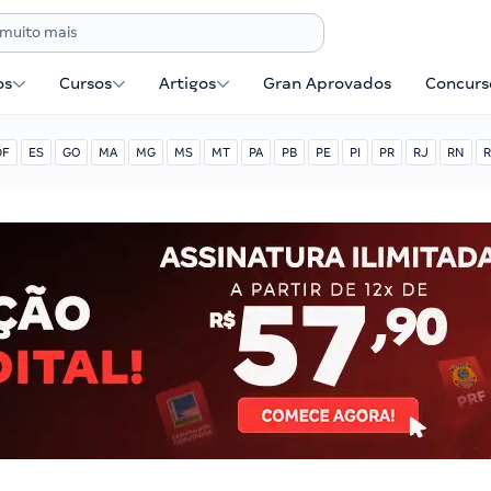
os
Cursos
Artigos
Gran Aprovados
Concurse
DF
ES
GO
MA
MG
MS
MT
PA
PB
PE
PI
PR
RJ
RN
R