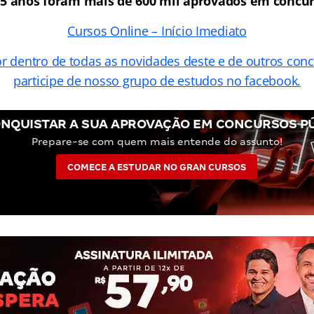
25 anos foram mais de 600 mil aprovados em concur
Cursos Online – Início Imediato
or dentro de todas as novidades deste e de outros con
participe de nosso grupo de estudos no facebook.
NQUISTAR A SUA APROVAÇÃO EM CONCURSOS P
Prepare-se com quem mais entende do assunto!
COMECE A ESTUDAR NO GRAN CURSOS