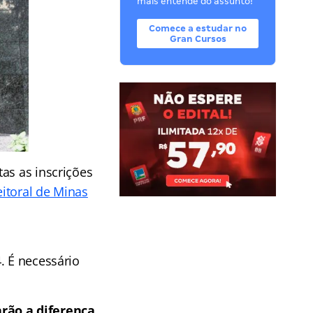
mais entende do assunto!
Comece a estudar no
Gran Cursos
as as inscrições
eitoral de Minas
. É necessário
arão a diferença