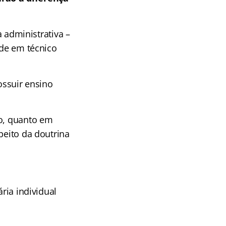
a administrativa –
ade em técnico
ossuir ensino
vo, quanto em
peito da doutrina
ria individual