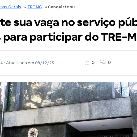
inas Gerais
››
TRE MG
››
Conquiste sua vaga no serviço público! 10 motivos para participar do TRE-MG
e sua vaga no serviço púb
 para participar do TRE-
0
0
14
• Atualizado em
08/12/25