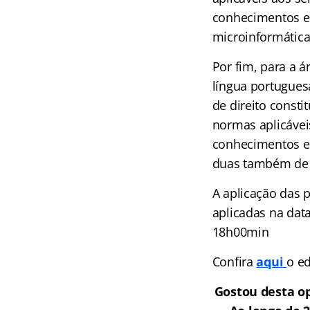
conhecimentos e
microinformática
Por fim, para a á
língua portuguesa
de direito consti
normas aplicávei
conhecimentos es
duas também de 
A aplicação das 
aplicadas na dat
18h00min
Confira
aqui
o ed
Gostou desta op