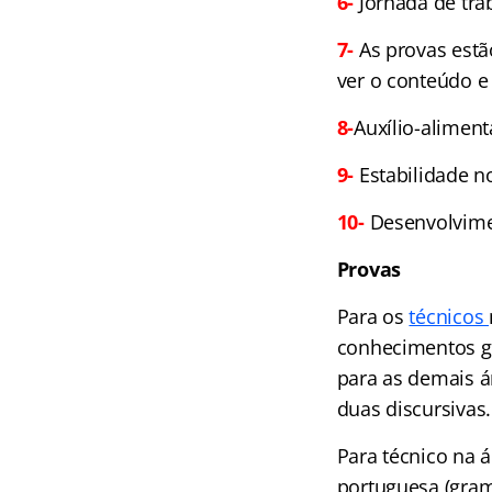
6-
Jornada de tra
7-
As provas estã
ver o conteúdo e 
8-
Auxílio-aliment
9-
Estabilidade n
10-
Desenvolvimen
Provas
Para os
técnicos
conhecimentos ge
para as demais á
duas discursivas.
Para técnico na á
portuguesa (gram