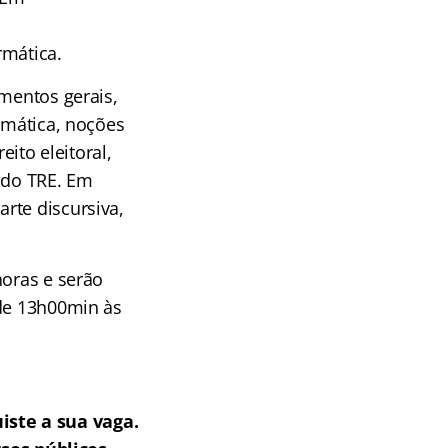
m
rmática.
mentos gerais,
rmática, noções
eito eleitoral,
o do TRE. Em
rte discursiva,
horas e serão
 de 13h00min às
iste a sua vaga.