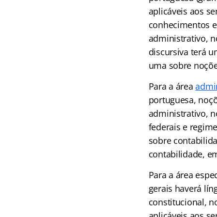
aplicáveis aos se
conhecimentos esp
administrativo, n
discursiva terá u
uma sobre noções 
Para a área
admin
portuguesa, noçõe
administrativo, n
federais e regim
sobre contabilid
contabilidade, e
Para a área espe
gerais haverá lín
constitucional, n
aplicáveis aos se