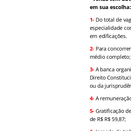
em sua escolha:
1-
Do total de vag
especialidade con
em edificações.
2-
Para concorrer
médio completo;
3-
A banca organi
Direito Constituc
ou da jurisprudên
4-
A remuneração 
5-
Gratificação d
de R$ R$ 59,87;