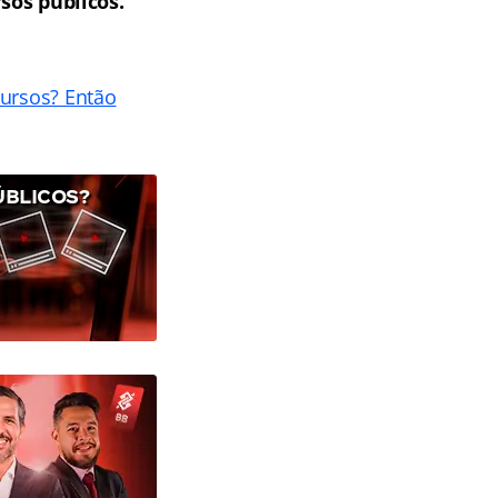
sos públicos.
cursos? Então
ÚBLICOS?