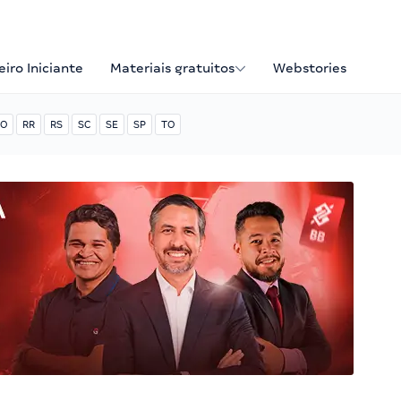
iro Iniciante
Materiais gratuitos
Webstories
O
RR
RS
SC
SE
SP
TO