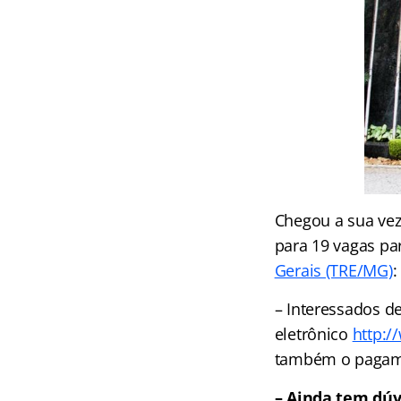
Chegou a sua vez
para 19 vagas par
Gerais (TRE/MG)
:
– Interessados d
eletrônico
http:/
também o pagamen
– Ainda tem dúv