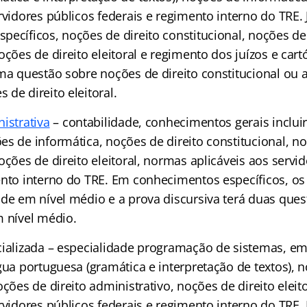
rvidores públicos federais e regimento interno do TRE.
ecíficos, noções de direito constitucional, noções de 
oções de direito eleitoral e regimento dos juízos e cartó
ma questão sobre noções de direito constitucional ou a
de direito eleitoral.
istrativa
– contabilidade, conhecimentos gerais incluir
s de informática, noções de direito constitucional, no
oções de direito eleitoral, normas aplicáveis aos servi
ento interno do TRE. Em conhecimentos específicos, o
ade em nível médio e a prova discursiva terá duas ques
m nível médio.
cializada – especialidade programação de sistemas, 
gua portuguesa (gramática e interpretação de textos), n
oções de direito administrativo, noções de direito eleit
rvidores públicos federais e regimento interno do TRE.