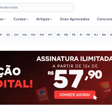
os
Cursos
Artigos
Gran Aprovados
Concurse
DF
ES
GO
MA
MG
MS
MT
PA
PB
PE
PI
PR
RJ
RN
R