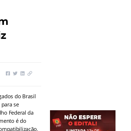
am
iz
ados do Brasil
 para se
lho Federal da
imento é do
ompatibilização,