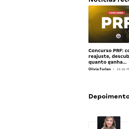
Concurso PRF: 
reajuste, descu
quanto ganha…
Olivia Furlan
•
26 de M
Depoimentos