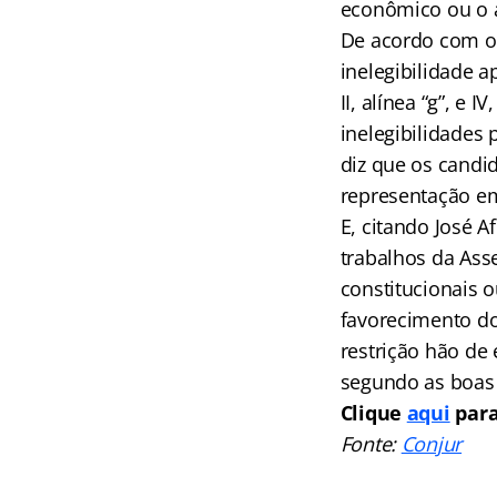
econômico ou o a
De acordo com o 
inelegibilidade a
II, alínea “g”, e
inelegibilidades 
diz que os candi
representação em
E, citando José A
trabalhos da Ass
constitucionais o
favorecimento do 
restrição hão de 
segundo as boas 
Clique
aqui
para
Fonte:
Conjur