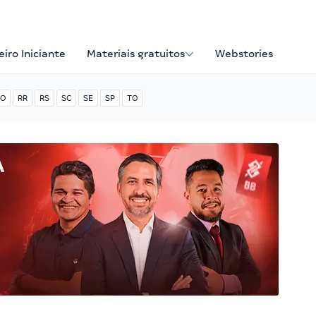
iro Iniciante
Materiais gratuitos
Webstories
O
RR
RS
SC
SE
SP
TO