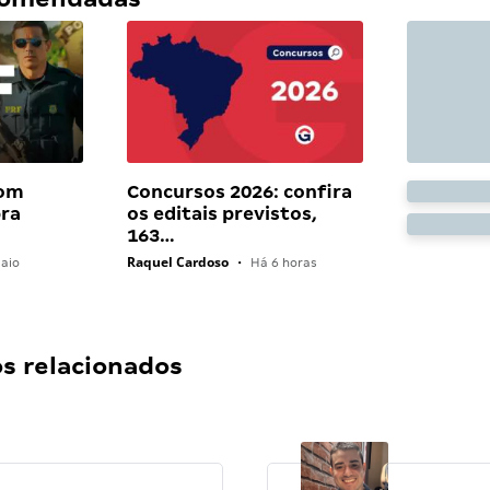
com
Concursos 2026: confira
bra
os editais previstos,
163…
Raquel Cardoso
aio
•
Há 6 horas
 relacionados