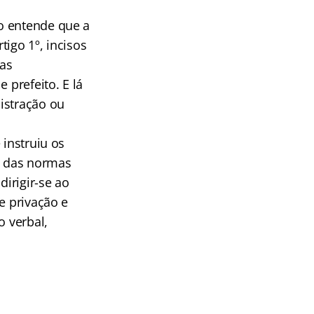
o entende que a
igo 1º, incisos
das
 prefeito. E lá
istração ou
 instruiu os
ão das normas
dirigir-se ao
e privação e
o verbal,