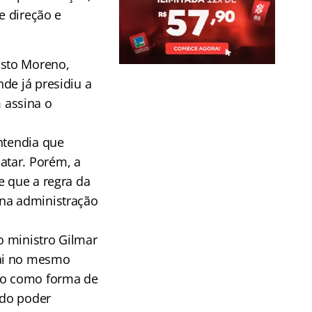
e direção e
sto Moreno,
de já presidiu a
 assina o
ntendia que
atar. Porém, a
e que a regra da
 na administração
do ministro Gilmar
vai no mesmo
ção como forma de
 do poder