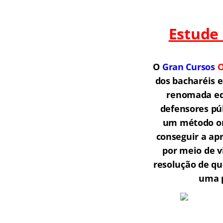
Estude
O
Gran Cursos
O
dos bacharéis 
renomada equ
defensores púb
um método onl
conseguir a ap
por meio de v
resolução de qu
uma p