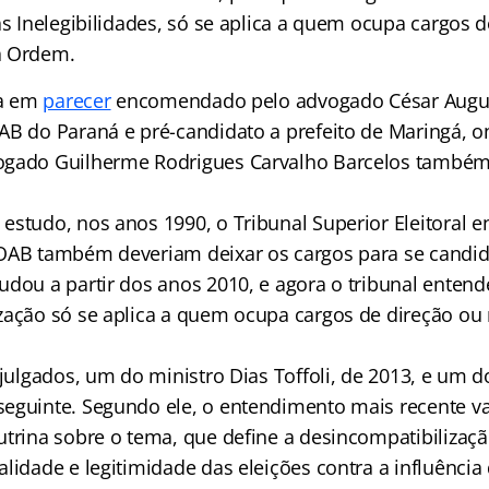
as Inelegibilidades, só se aplica a quem ocupa cargos d
a Ordem.
ta em
parecer
encomendado pelo advogado César Augu
AB do Paraná e pré-candidato a prefeito de Maringá, on
ogado Guilherme Rodrigues Carvalho Barcelos também
estudo, nos anos 1990, o Tribunal Superior Eleitoral e
OAB também deveriam deixar os cargos para se candid
udou a partir dos anos 2010, e agora o tribunal entend
zação só se aplica a quem ocupa cargos de direção ou
 julgados, um do ministro Dias Toffoli, de 2013, e um 
seguinte. Segundo ele, o entendimento mais recente 
utrina sobre o tema, que define a desincompatibiliza
lidade e legitimidade das eleições contra a influência