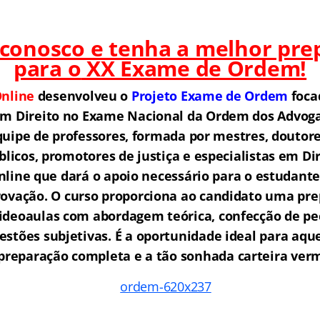
 conosco e tenha a melhor pre
para o
XX Exame de Ordem!
nline
desenvolveu o
Projeto Exame de Ordem
f
o
ca
em Direito no Exame Nacional da Ordem dos Advogad
ipe de professores, formada por mestres, doutore
licos, promotores de justiça e especialistas em Di
ine que dará o apoio necessário para o estudante
rovação.
O curso proporciona ao candidato uma pre
ideoaulas com abordagem teórica, confecção de peç
estões subjetivas. É a oportunidade ideal para aq
reparação completa e a tão sonhada carteira ver