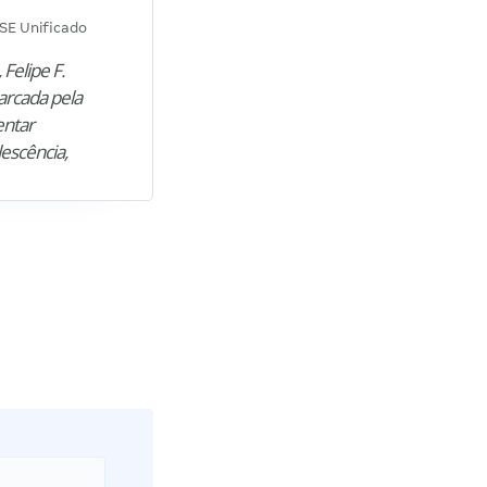
Diana M.
SE Unificado
Concurso SEPLAG CE
 Felipe F.
“Natural de Juazeiro do Norte (CE),
arcada pela
M. encontrou nos estudos o cami
entar
para construir uma nova fase da vi
lescência,
profissional. Após…”