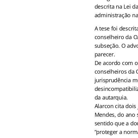
descrita na Lei d
administração n
A tese foi descri
conselheiro da O
subseção. O adv
parecer.
De acordo com o 
conselheiros da 
jurisprudência m
desincompatibili
da autarquia.
Alarcon cita dois
Mendes, do ano 
sentido que a do
“proteger a norma