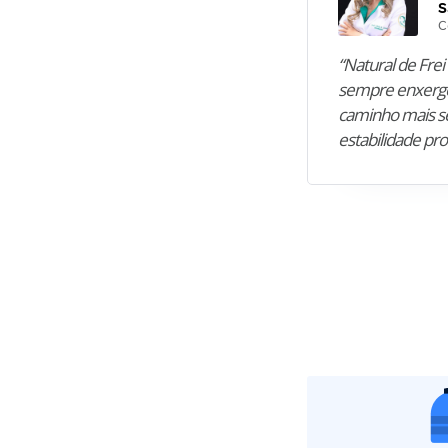
S
C
“Natural de Frei 
sempre enxergo
caminho mais se
estabilidade pro