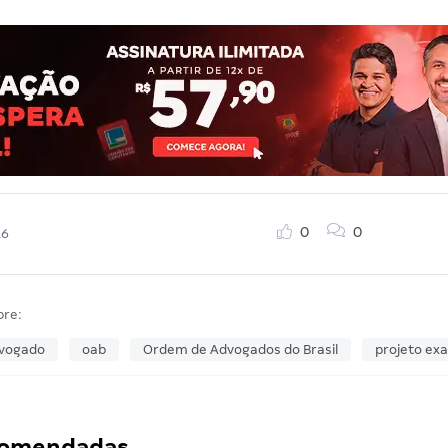
0
0
16
bre:
vogado
oab
Ordem de Advogados do Brasil
projeto ex
ecomendadas