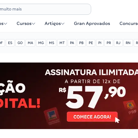
os
Cursos
Artigos
Gran Aprovados
Concurse
DF
ES
GO
MA
MG
MS
MT
PA
PB
PE
PI
PR
RJ
RN
R