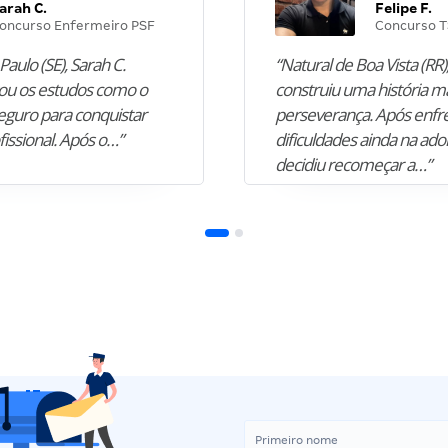
arah C.
Felipe F.
oncurso Enfermeiro PSF
Concurso T
Paulo (SE), Sarah C.
“Natural de Boa Vista (RR),
u os estudos como o
construiu uma história m
guro para conquistar
perseverança. Após enfr
fissional. Após o…”
dificuldades ainda na ado
decidiu recomeçar a…”