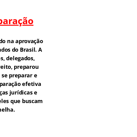
paração
do na aprovação
os do Brasil.
A
s, delegados,
reito, preparou
 se preparar e
paração efetiva
as jurídicas e
ueles que buscam
melha.