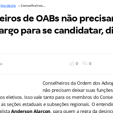
Nordeste
››
Conselheiros de OABs não precisam deixar cargo para se candidatar, diz parecer
eiros de OABs não precis
argo para se candidatar, d
0
0
16
Conselheiros da Ordem dos Advog
não precisam deixar suas funções
gos eletivos. Isso vale tanto para os membros do Conse
as seções estaduais e subseções regionais. O entend
alista
Anderson Alarcon
, para quem a regra da desinc