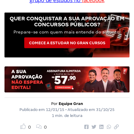
grupo de estudos no
facebook
QUER CONQUISTAR A SUA APROVAÇÃO EM
CONCURSOS PÚBLICOS?
Prepare-se com quem mais entende do assunto!
COMECE A ESTUDAR NO GRAN CURSOS
Por
Equipe Gran
Publicado em
12/01/15
• Atualizado em
31/10/25
1 min. de leitura
0
0