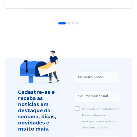
Cadastre-se e
receba as
notícias em
Concordo com a Política de
destaque da
Privacidade e aceito
semana, dicas,
receber comunicações do
novidades e
Gran Cursos Online.
muito mais.