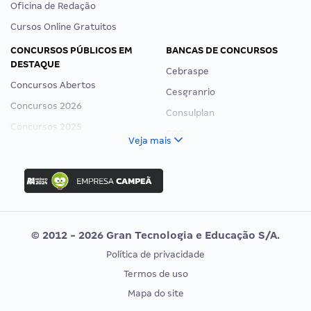
Oficina de Redação
Cursos Online Gratuitos
CONCURSOS PÚBLICOS EM
BANCAS DE CONCURSOS
DESTAQUE
Cebraspe
Concursos Abertos
Cesgranrio
Concursos 2026
Consulplan
Concursos 2025
FCC
Veja mais
Concurso Nacional Unificado
FGV
Concurso Ibama
Idecan
Concurso MPU
Selecon
Editais publicados
Uniase
© 2012 - 2026 Gran Tecnologia e Educação S/A.
Vunesp
Política de privacidade
CONCURSOS POR PROFISSÃO
EXAME DE ORDEM
Termos de uso
Concursos Administrativos
OAB
Mapa do site
Concursos Educação
Prova OAB