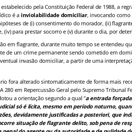
estabelecido pela Constituição Federal de 1988, a reg
ídico é a
inviolabilidade domiciliar
, invocando como 
ipóteses de (i) consentimento do morador, (ii) flagrante 
, (iv) para prestar socorro e (v) durante o dia, por dete
são em flagrante, durante muito tempo se entendeu qu
nte de um crime permanente sendo cometido em domicí
ventual invasão domiciliar, a partir de uma interpretaçã
ário fora alterado sintomaticamente de forma mais rec
A 280 em Repercussão Geral pelo Supremo Tribunal Fed
dotou a orientação segundo a qual “
a
entrada forçada
icial só é lícita, mesmo em período noturno, qu
ões, devidamente justificadas a posteriori, que in
corre situação de flagrante delito, sob pena de res
il e penal do agente ou da autoridade e de nulidade d