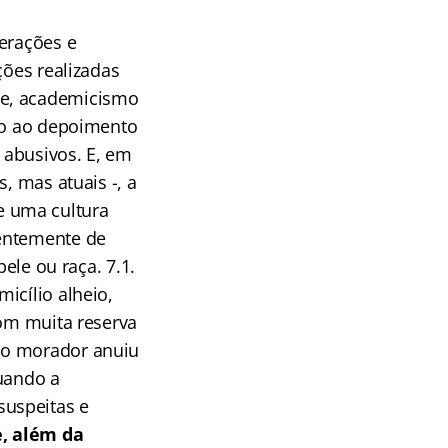
perações e
ções realizadas
de, academicismo
uto ao depoimento
 abusivos. E, em
, mas atuais -, a
e uma cultura
dentemente de
ele ou raça. 7.1.
icílio alheio,
com muita reserva
 o morador anuiu
quando a
suspeitas e
e, além da