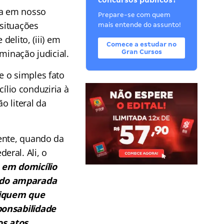
concursos públicos?
ra em nosso
Prepare-se com quem
situações
mais entende do assunto!
delito, (iii) em
Comece a estudar no
rminação judicial.
Gran Cursos
e o simples fato
lio conduziria à
o literal da
ente, quando da
eral. Ali, o
 em domicílio
ando amparada
diquem que
ponsabilidade
os atos