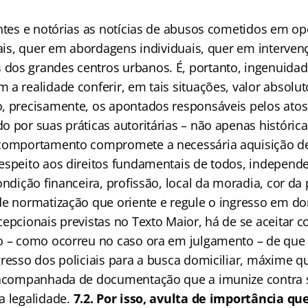
entes e notórias as notícias de abusos cometidos em o
iais, quer em abordagens individuais, quer em interven
dos grandes centros urbanos. É, portanto, ingenuida
 a realidade conferir, em tais situações, valor absol
, precisamente, os apontados responsáveis pelos atos
 por suas práticas autoritárias – não apenas históricas
 comportamento compromete a necessária aquisição d
espeito aos direitos fundamentais de todos, indepen
ondição financeira, profissão, local da moradia, cor da p
de normatização que oriente e regule o ingresso em dom
cepcionais previstas no Texto Maior, há de se aceitar 
o – como ocorreu no caso ora em julgamento – de que
gresso dos policiais para a busca domiciliar, máxime 
 acompanhada de documentação que a imunize contra 
a legalidade.
7.2. Por isso, avulta de importância qu