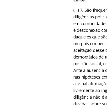
(…) 7. São frequ
diligências polic
em comunidades 
e desconexão com
daqueles que são
um país conhecido
aceitação desse
democrática de r
posição social, c
Ante a ausência 
nas hipóteses ex
a usual afirmaçã
livremente ao in
diligência não é
dúvidas sobre su