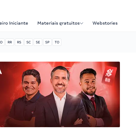
iro Iniciante
Materiais gratuitos
Webstories
O
RR
RS
SC
SE
SP
TO