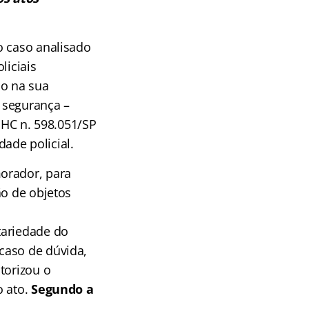
o caso analisado
liciais
so na sua
e segurança –
o HC n. 598.051/SP
ade policial.
orador, para
ão de objetos
tariedade do
caso de dúvida,
torizou o
o ato.
Segundo a