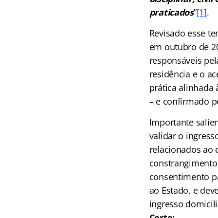
praticados
”
[1]
.
Revisado esse te
em outubro de 202
responsáveis pel
residência e o ac
prática alinhada 
– e confirmado p
Importante salie
validar o ingres
relacionados ao c
constrangimento 
consentimento pa
ao Estado, e dev
ingresso domicil
Corte: