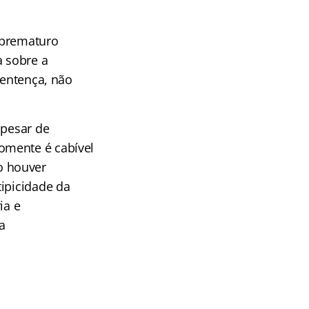
e prematuro
 sobre a
sentença, não
apesar de
omente é cabível
o houver
tipicidade da
ia e
a