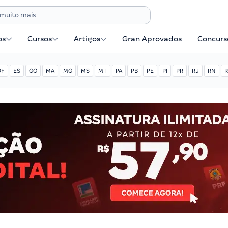
os
Cursos
Artigos
Gran Aprovados
Concurse
DF
ES
GO
MA
MG
MS
MT
PA
PB
PE
PI
PR
RJ
RN
R