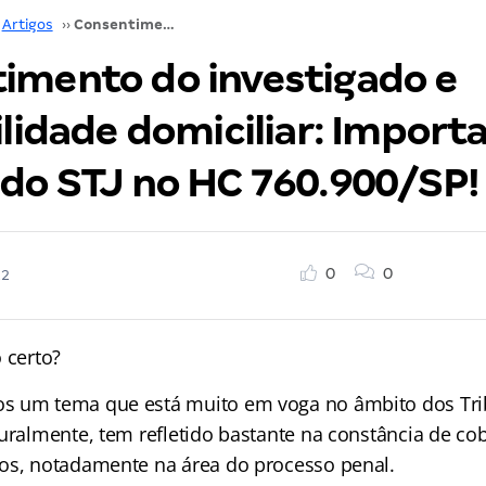
Artigos
››
Consentimento do investigado e inviolabilidade domiciliar: Importante decisão do STJ no HC 760.900/SP!
imento do investigado e
ilidade domiciliar: Import
 do STJ no HC 760.900/SP!
0
0
22
 certo?
s um tema que está muito em voga no âmbito dos Tri
turalmente, tem refletido bastante na constância de c
os, notadamente na área do processo penal.