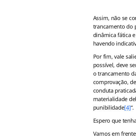
Assim, não se con
trancamento do p
dinâmica fática e
havendo indicativ
Por fim, vale sa
possível, deve s
o trancamento d
comprovação, de 
conduta praticada
materialidade del
punibilidade
[4]
“.
Espero que tenh
Vamos em frente