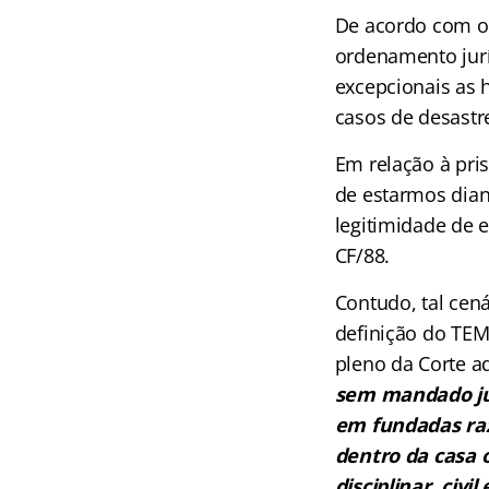
De acordo com o 
ordenamento jur
excepcionais as h
casos de desastre
Em relação à pri
de estarmos dia
legitimidade de e
CF/88.
Contudo, tal cen
definição do TEM
pleno da Corte a
sem mandado jud
em fundadas raz
dentro da casa o
disciplinar, civ