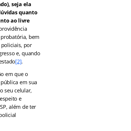
do), seja ela
dúvidas quanto
nto ao livre
providência
a probatória, bem
policiais, por
ngresso e, quando
restado
[2]
.
ção em que o
 pública em sua
o seu celular,
espeito e
SP, além de ter
olicial