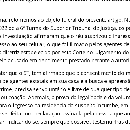
ma, retomemos ao objeto fulcral do presente artigo. N
2 pela 6ª Turma do Superior Tribunal de Justiça, os po
a investigação afirmaram que o réu autorizou o ingres
esso ao seu celular, o que foi filmado pelos agentes d
à diretriz estabelecida por esta Corte no julgamento d
elo acusado em depoimento prestado perante a autorid
ntar que o STJ tem afirmado que o consentimento do m
so de agentes estatais em sua casa e a busca e apreens
rime, precisa ser voluntário e livre de qualquer tipo de
ou coação. Ademais, a prova da legalidade e da volun
ra o ingresso na residência do suspeito incumbe, em 
e ser feita com declaração assinada pela pessoa que au
iar, indicando-se, sempre que possível, testemunhas d