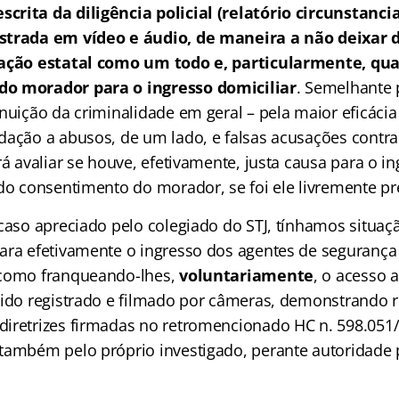
rita da diligência policial (relatório circunstancia
strada em vídeo e áudio, de maneira a não deixar 
 ação estatal como um todo e, particularmente, qua
o morador para o ingresso domiciliar
. Semelhante 
inuição da criminalidade em geral – pela maior eficáci
ação a abusos, de um lado, e falsas acusações contra 
rá avaliar se houve, efetivamente, justa causa para o i
ido consentimento do morador, se foi ele livremente p
 caso apreciado pelo colegiado do STJ, tínhamos situa
ara efetivamente o ingresso dos agentes de segurança
 como franqueando-lhes,
voluntariamente
, o acesso a
sido registrado e filmado por câmeras, demonstrando r
iretrizes firmadas no retromencionado HC n. 598.051/
também pelo próprio investigado, perante autoridade p