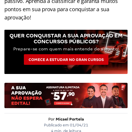
passivo. Aprenda a classificar e garanta muitos
pontos em sua prova para conquistar a sua
aprovação!
QUER CONQUISTAR A SUA APROVAÇÃO EM
CONCURSOS PÚBLICOS?
Prepare-se com quem mais entende do assunto!
COMECE A ESTUDAR NO GRAN CURSOS
Por
Micael Portela
Publicado em
01/04/21
4 min. de leitura