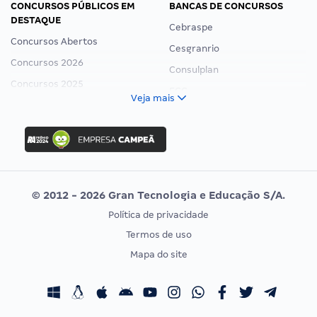
CONCURSOS PÚBLICOS EM
BANCAS DE CONCURSOS
DESTAQUE
Cebraspe
Concursos Abertos
Cesgranrio
Concursos 2026
Consulplan
Concursos 2025
FCC
Veja mais
Concurso Nacional Unificado
FGV
Concurso Ibama
Idecan
Concurso MPU
Selecon
Editais publicados
Uniase
© 2012 - 2026 Gran Tecnologia e Educação S/A.
Vunesp
Política de privacidade
CONCURSOS POR PROFISSÃO
EXAME DE ORDEM
Termos de uso
Concursos Administrativos
OAB
Mapa do site
Concursos Educação
Prova OAB
Concursos Fiscais
Calendário OAB
Concursos Jurídicos
Questões OAB