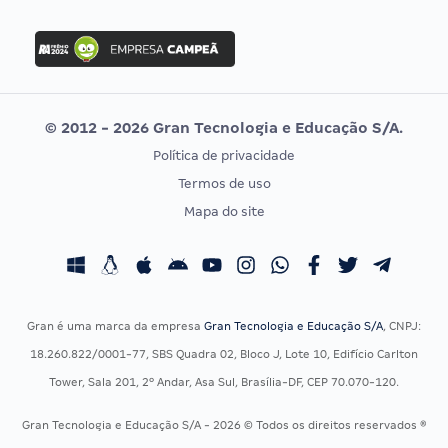
Concurso Nacional Unificado
FGV
Concurso Ibama
Idecan
Concurso MPU
Selecon
Editais publicados
Uniase
© 2012 - 2026 Gran Tecnologia e Educação S/A.
Vunesp
Política de privacidade
CONCURSOS POR PROFISSÃO
EXAME DE ORDEM
Termos de uso
Concursos Administrativos
OAB
Mapa do site
Concursos Educação
Prova OAB
Concursos Fiscais
Calendário OAB
Concursos Jurídicos
Questões OAB
Concursos Militares
Recursos OAB
Gran é uma marca da empresa
Gran Tecnologia e Educação S/A
, CNPJ:
Concursos Policiais
Exame de Ordem
18.260.822/0001-77, SBS Quadra 02, Bloco J, Lote 10, Edifício Carlton
Concursos Saúde
Tower, Sala 201, 2º Andar, Asa Sul, Brasília-DF, CEP 70.070-120.
Concursos Tribunais
Gran Tecnologia e Educação S/A - 2026 © Todos os direitos reservados ®
Residência Multiprofissional