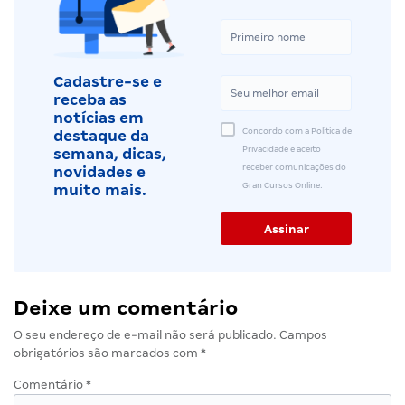
Cadastre-se e
receba as
notícias em
Concordo com a Política de
destaque da
Privacidade e aceito
semana, dicas,
receber comunicações do
novidades e
Gran Cursos Online.
muito mais.
Deixe um comentário
O seu endereço de e-mail não será publicado.
Campos
obrigatórios são marcados com
*
Comentário
*