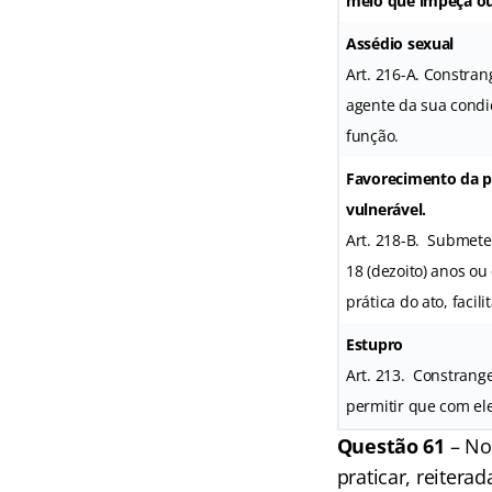
meio que impeça ou 
Assédio sexual
Art. 216-A. Constra
agente da sua condi
função.
Favorecimento da pr
vulnerável.
Art. 218-B. Submeter
18 (dezoito) anos o
prática do ato, facil
Estupro
Art. 213. Constrange
permitir que com ele
Questão 61
– No
praticar, reitera