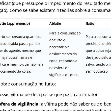
eficaz (que pressupõe o impedimento do resultado m
ção). Como se sabe existem 4 teorias sobre a consumaç
tio (apprehensio)
Ablatio
Ilatio
Para a consumação
urto se consuma quando a
Para a consuma
do furto é
sa subtraída passa para o
preciso que al
necessário o
er do agente, mesmo que
que a coisa seja
deslocamento da
 haja posse mansa e
desejado pelo 
coisa, retirando-a
ífica e mesmo que não haja
salvo, tendo o 
da esfera de
locamento da coisa.
sem oposição
vigilância do dono
sobre consumação no furto:
osse
: vítima perde a posse que passa ao infrator
fera de vigilância
: a vítima pode não saber que o bem
nda não goza de posse pacífica pois ainda está sob o ju