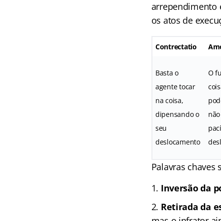
arrependimento 
os atos de execu
Contrectatio
Amo
Basta o
O f
agente tocar
coi
na coisa,
pod
dipensando o
não
seu
pac
deslocamento
des
Palavras chaves 
Inversão da p
Retirada da es
mas o infrator ai