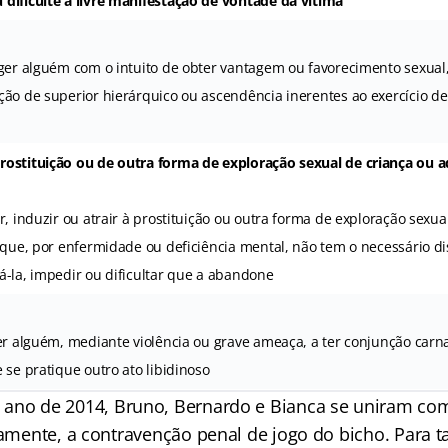
dificulte a livre manifestação de vontade da vítima
nger alguém com o intuito de obter vantagem ou favorecimento sexual
ção de superior hierárquico ou ascendência inerentes ao exercício d
ostituição ou de outra forma de exploração sexual de criança ou 
, induzir ou atrair à prostituição ou outra forma de exploração sex
u que, por enfermidade ou deficiência mental, não tem o necessário d
itá-la, impedir ou dificultar que a abandone
r alguém, mediante violência ou grave ameaça, a ter conjunção carna
 se pratique outro ato libidinoso
 ano de 2014, Bruno, Bernardo e Bianca se uniram com
damente, a contravenção penal de jogo do bicho. Para 