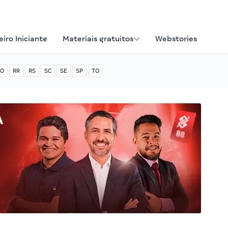
iro Iniciante
Materiais gratuitos
Webstories
O
RR
RS
SC
SE
SP
TO