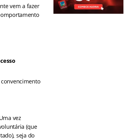
ente vem a fazer
O comportamento
ocesso
de convencimento
 Uma vez
voluntária (que
ado), seja do