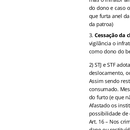
do dono e caso o 
que furta anel d
da patroa)
Cessação da c
vigilância o infra
como dono do bem
2) STJ e STF ado
deslocamento, ou 
Assim sendo rest
consumado. Mesm
do furto (e que n
Afastado os insti
possibilidade de
Art. 16 – Nos cr
dano ou restituíd