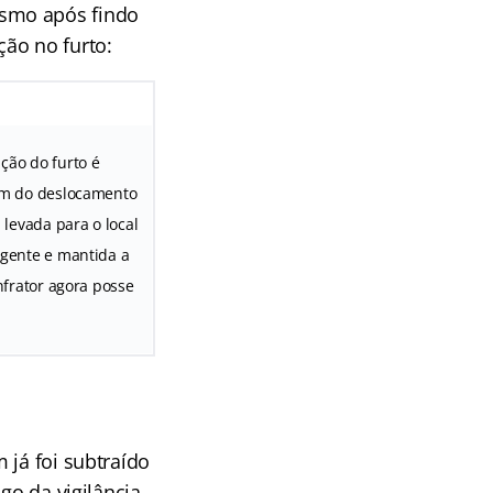
esmo após findo
ão no furto:
ção do furto é
ém do deslocamento
 levada para o local
agente e mantida a
infrator agora posse
 já foi subtraído
go da vigilância