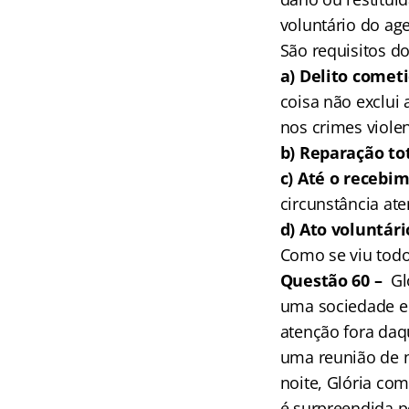
voluntário do ag
São requisitos d
a) Delito comet
coisa não exclui
nos crimes viole
b) Reparação tot
c) Até o recebi
circunstância aten
d) Ato voluntár
Como se viu todos
Questão 60 –
Gl
uma sociedade em
atenção fora daqu
uma reunião de ne
noite, Glória co
é surpreendida p