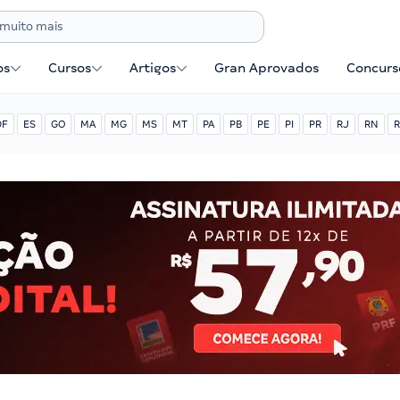
os
Cursos
Artigos
Gran Aprovados
Concurse
DF
ES
GO
MA
MG
MS
MT
PA
PB
PE
PI
PR
RJ
RN
R