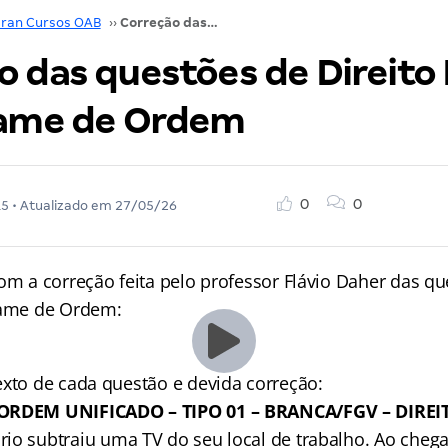
ran Cursos OAB
››
Correção das questões de Direito Penal – XVIII Exame de Ordem
 das questões de Direito 
xame de Ordem
0
0
15
• Atualizado em
27/05/26
om a correção feita pelo professor Flávio Daher das qu
xame de Ordem:
exto de cada questão e devida correção:
 ORDEM UNIFICADO – TIPO 01 – BRANCA/FGV – DIRE
io subtraiu uma TV do seu local de trabalho. Ao cheg