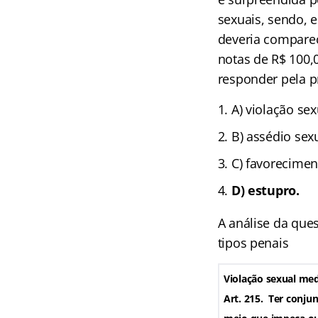
sexuais, sendo, 
deveria comparec
notas de R$ 100,0
responder pela p
A) violação se
B) assédio sexu
C) favorecimen
D) estupro.
A análise da que
tipos penais
Violação sexual med
Art. 215. Ter conju