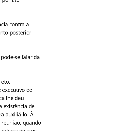
ncia contra a
nto posterior
pode-se falar da
reto.
e executivo de
ca lhe deu
a existência de
 auxiliá-lo. À
a reunião, quando
prática de atos