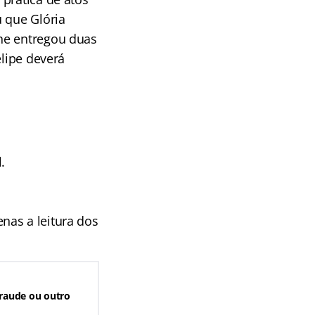
u que Glória
he entregou duas
elipe deverá
.
nas a leitura dos
fraude ou outro