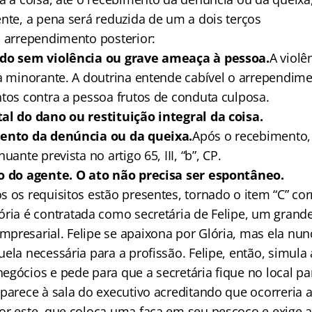
ente, a pena será reduzida de um a dois terços
o arrependimento posterior:
ido sem violência ou grave ameaça à pessoa.
A violê
 a minorante. A doutrina entende cabível o arrependime
ntos contra a pessoa frutos de conduta culposa.
al do dano ou restituição integral da coisa.
mento da denúncia ou da queixa.
Após o recebimento, 
uante prevista no artigo 65, III, “b”, CP.
io do agente. O ato não precisa ser espontâneo.
 os requisitos estão presentes, tornado o item “C” cor
ória é contratada como secretária de Felipe, um grand
presarial. Felipe se apaixona por Glória, mas ela nun
ela necessária para a profissão. Felipe, então, simula 
gócios e pede para que a secretária fique no local para
mparece à sala do executivo acreditando que ocorreria 
or este, que coloca uma faca em seu pescoço e exige a 