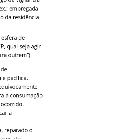
 (ex.: empregada
o da residência
 esfera de
CP, qual seja agir
ara outrem”)
 de
e pacífica.
inequivocamente
ra a consumação
 ocorrido.
car a
a, reparado o
 por ato