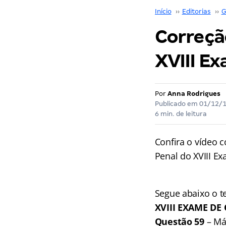
Início
››
Editorias
››
G
Correção
XVIII E
Por
Anna Rodrigues
Publicado em
01/12/
6 min. de leitura
Confira o vídeo c
Penal do XVIII E
Segue abaixo o t
XVIII EXAME DE
Questão 59
– Már