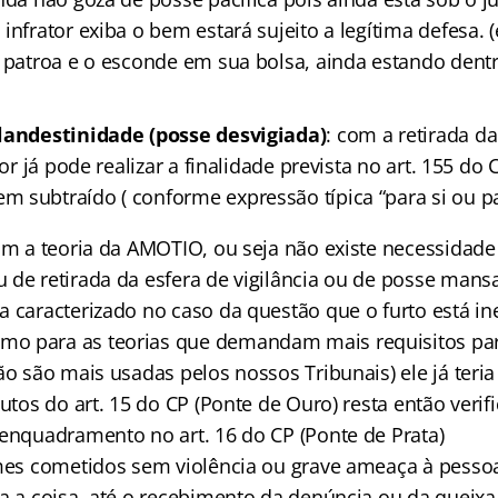
infrator exiba o bem estará sujeito a legítima defesa.
a patroa e o esconde em sua bolsa, ainda estando dentr
landestinidade (posse desvigiada)
: com a retirada da
tor já pode realizar a finalidade prevista no art. 155 do 
 subtraído ( conforme expressão típica “para si ou p
tam a teoria da AMOTIO, ou seja não existe necessidade
de retirada da esfera de vigilância ou de posse mansa 
a caracterizado no caso da questão que o furto está 
o para as teorias que demandam mais requisitos pa
ão são mais usadas pelos nossos Tribunais) ele já teria
tutos do art. 15 do CP (Ponte de Ouro) resta então verifi
 enquadramento no art. 16 do CP (Ponte de Prata)
imes cometidos sem violência ou grave ameaça à pesso
a a coisa, até o recebimento da denúncia ou da queixa,