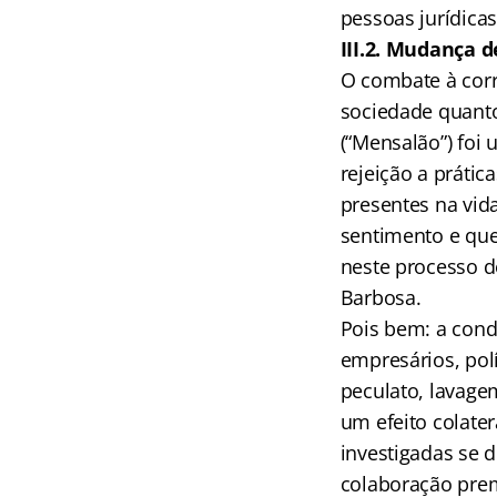
pessoas jurídica
III.2. Mudança d
O combate à corr
sociedade quanto
(“Mensalão”) foi
rejeição a prátic
presentes na vida
sentimento e queb
neste processo d
Barbosa.
Pois bem: a cond
empresários, polí
peculato, lavagem
um efeito colate
investigadas se 
colaboração prem