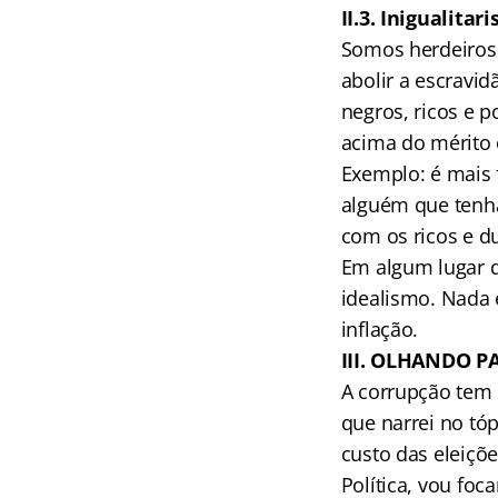
II.3. Inigualitar
Somos herdeiros 
abolir a escravid
negros, ricos e 
acima do mérito o
Exemplo: é mais
alguém que tenha
com os ricos e d
Em algum lugar d
idealismo. Nada 
inflação.
III. OLHANDO 
A corrupção tem 
que narrei no tóp
custo das eleiçõ
Política, vou fo