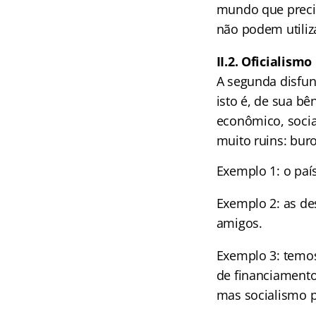
mundo que precis
não podem utiliza
II.2. Oficialismo
A segunda disfunç
isto é, de sua bê
econômico, socia
muito ruins: buro
Exemplo 1: o paí
Exemplo 2: as de
amigos.
Exemplo 3: temos
de financiamento 
mas socialismo p