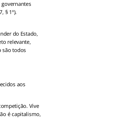
s governantes
, § 1º).
ender do Estado,
to relevante,
o são todos
ecidos aos
competição. Vive
ão é capitalismo,