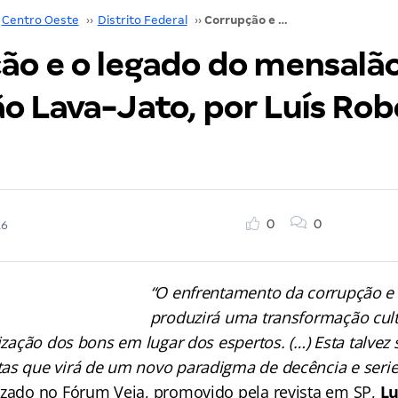
Centro Oeste
››
Distrito Federal
››
Corrupção e o legado do mensalão e da Operação Lava-Jato, por Luís Roberto Barroso
ão e o legado do mensalão
o Lava-Jato, por Luís Rob
0
0
16
“O enfrentamento da corrupção e
produzirá uma transformação cult
rização dos bons em lugar dos espertos. (…) Esta talvez
as que virá de um novo paradigma de decência e serie
izado no Fórum Veja, promovido pela revista em SP,
Lu