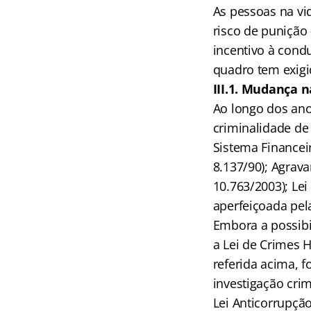
As pessoas na vi
risco de punição
incentivo à cond
quadro tem exigi
III.1. Mudança n
Ao longo dos ano
criminalidade de 
Sistema Financeir
8.137/90); Agrav
10.763/2003); Lei
aperfeiçoada pela
Embora a possibi
a Lei de Crimes 
referida acima, f
investigação cri
Lei Anticorrupção