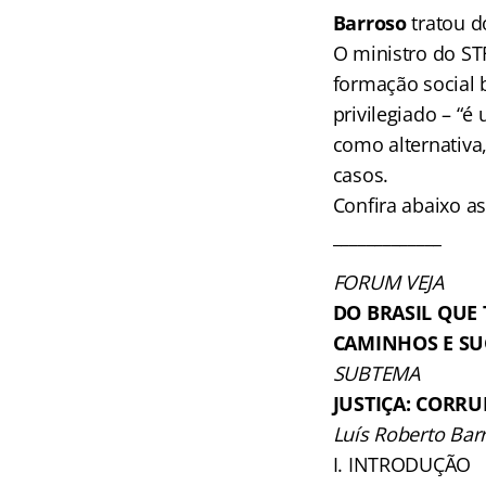
Barroso
tratou d
O ministro do ST
formação social 
privilegiado – “é
como alternativa,
casos.
Confira abaixo as
_____________
FORUM VEJA
DO BRASIL QUE
CAMINHOS E SU
SUBTEMA
JUSTIÇA: CORR
Luís Roberto Bar
I. INTRODUÇÃO