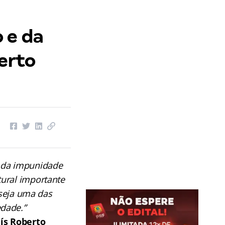
 e da
erto
 da impunidade
ural importante
 seja uma das
dade.”
ís Roberto