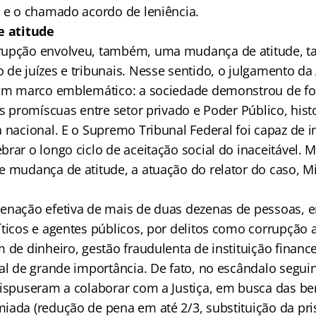
s e o chamado acordo de leniência.
e atitude
upção envolveu, também, uma mudança de atitude, ta
 de juízes e tribunais. Nesse sentido, o julgamento da
 um marco emblemático: a sociedade demonstrou de fo
as promíscuas entre setor privado e Poder Público, his
 nacional. E o Supremo Tribunal Federal foi capaz de in
rar o longo ciclo de aceitação social do inaceitável. M
e mudança de atitude, a atuação do relator do caso, M
enação efetiva de mais de duas dezenas de pessoas, e
ticos e agentes públicos, por delitos como corrupção a
 de dinheiro, gestão fraudulenta de instituição finance
ral de grande importância. De fato, no escândalo segui
dispuseram a colaborar com a Justiça, em busca das b
iada (redução de pena em até 2/3, substituição da pr