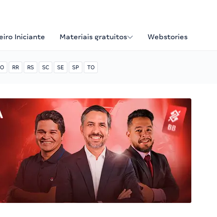
iro Iniciante
Materiais gratuitos
Webstories
O
RR
RS
SC
SE
SP
TO