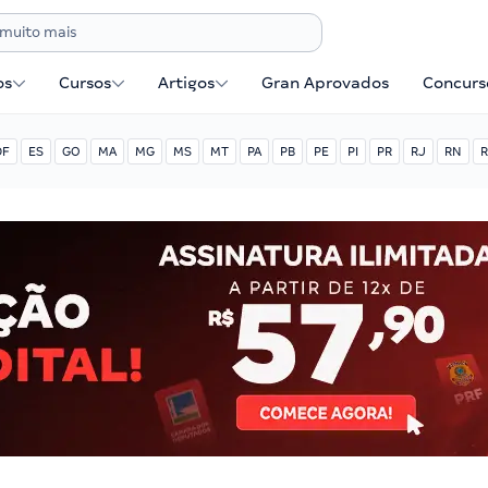
os
Cursos
Artigos
Gran Aprovados
Concurse
DF
ES
GO
MA
MG
MS
MT
PA
PB
PE
PI
PR
RJ
RN
R