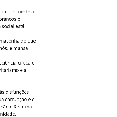
 do continente a
 brancos e
social está
.
e maconha do que
 nós, é mansa
iência crítica e
itarismo e a
às disfunções
 da corrupção é o
a não é Reforma
unidade.