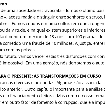
ismo
de uma sociedade escravocrata – fomos o último país
ão –, acostumada a distinguir entre senhores e servos,
pobres. Fomos criados em uma cultura em que a origem 
u da virtude, e na qual existem superiores e inferiores
 fácil punir um menino de 18 anos com 100 gramas d
 cometido uma fraude de 10 milhões. A Justiça, entre
ura com os pobres.
o futuro, vamos vencer estas três disfunções com consc
é impossível. Em uma geração, nós derrotamos o autor
PARA O PRESENTE: AS TRANSFORMAÇÕES EM CURSO
causas diversas e profundas. Algumas são associadas 
ico anterior. Outro capítulo importante para a análise
es e o financiamento eleitoral. Mas como o nosso tem
car em outro fator de fomento à corrupção, que é a imp