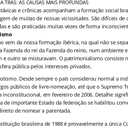
RA TRÁS: AS CAUSAS MAIS PROFUNDAS
atávicas e crônicas acompanham a formação social brasi
gem de muitas de nossas vicissitudes. São difíceis de
das e são praticadas muitas vezes de forma inconscient
lismo
o vem da nossa formação ibérica, na qual não se sep
 Fazenda do rei da Fazenda do reino, num ambiente e
m e outro se misturavam. O patrimonialismo consiste n
fera pública pelos interesses privados.
otismo. Desde sempre o país considerou normal a ind
rgos públicos de livre-nomeação, até que o Supremo Tr
a inconstitucional, em fevereiro de 2006. Detalhe signif
iça de importante Estado da federação se habilitou com
direito de nomear a parentada.
stituição brasileira de 1988 é provavelmente a única C