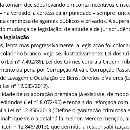
da tomam decisões levando em conta incentivos e risc
 – na verdade, a certeza da impunidade – sempre fun
uta criminosa de agentes públicos e privados. A super
do mudança de legislação, de atitude e de jurisprudênc
a legislação
s, lenta mas progressivamente, a legislação foi coloc
colarinho branco. Veja-se, ilustrativamente: Lei dos Cr
o (Lei nº 7.492/86); Lei dos Crimes contra a Ordem Tribu
amento da pena por Corrupção Ativa e Corrupção Passiv
 de Lavagem e Ocultação de Bens, Direitos e Valores (Le
 Lei nº 12.683/2012).
lidade de colaboração premiada já existisse, de modo 
Hediondos (Lei nº 8.072/90) e tenha sido reforçada com
oi a Lei nº 12.850/2013 (“Define organização criminosa 
minal”) que veio a detalhá-la melhor. Merece menção, 
 (Lei nº 12.846/2013), que permitiu a responsabilização