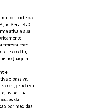
nto por parte da
 Ação Penal 470
rma ativa a sua
toricamente
terpretar este
erece crédito,
inistro Joaquim
ntre
tiva e passiva,
ira etc., produziu
nte, as pessoas
enesses da
isão por medidas