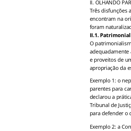
II. OLHANDO PA
Três disfunções 
encontram na ori
foram naturaliza
II.1. Patrimonia
O patrimonialism
adequadamente a
e proveitos de u
apropriação da es
Exemplo 1: o nep
parentes para ca
declarou a prátic
Tribunal de Just
para defender o 
Exemplo 2: a Con