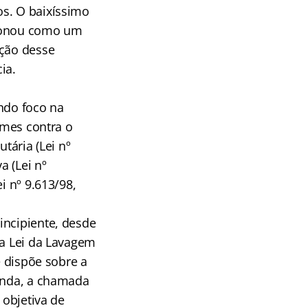
os. O baixíssimo
cionou como um
ação desse
ia.
ando foco na
imes contra o
tária (Lei nº
a (Lei nº
i nº 9.613/98,
incipiente, desde
 a Lei da Lavagem
e dispõe sobre a
ainda, a chamada
 objetiva de