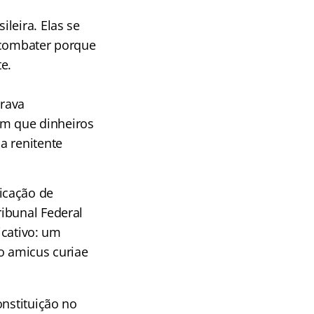
leira. Elas se
 combater porque
e.
arava
m que dinheiros
a renitente
icação de
ibunal Federal
icativo: um
o amicus curiae
onstituição no