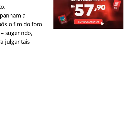
to.
ompanham a
pôs o fim do foro
 – sugerindo,
 julgar tais