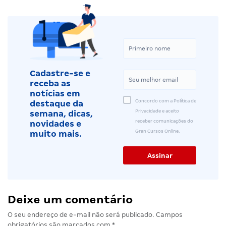
Cadastre-se e
receba as
notícias em
Concordo com a Política de
destaque da
Privacidade e aceito
semana, dicas,
receber comunicações do
novidades e
Gran Cursos Online.
muito mais.
Deixe um comentário
O seu endereço de e-mail não será publicado.
Campos
obrigatórios são marcados com
*