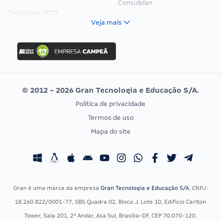
Consulplan
Concursos 2025
FCC
Veja mais
Concurso Nacional Unificado
FGV
Concurso Ibama
Idecan
Concurso MPU
Selecon
Editais publicados
Uniase
© 2012 - 2026 Gran Tecnologia e Educação S/A.
Vunesp
Política de privacidade
CONCURSOS POR PROFISSÃO
EXAME DE ORDEM
Termos de uso
Concursos Administrativos
OAB
Mapa do site
Concursos Educação
Prova OAB
Concursos Fiscais
Calendário OAB
Concursos Jurídicos
Questões OAB
Concursos Militares
Recursos OAB
Gran é uma marca da empresa
Gran Tecnologia e Educação S/A
, CNPJ:
Concursos Policiais
Exame de Ordem
18.260.822/0001-77, SBS Quadra 02, Bloco J, Lote 10, Edifício Carlton
Concursos Saúde
Tower, Sala 201, 2º Andar, Asa Sul, Brasília-DF, CEP 70.070-120.