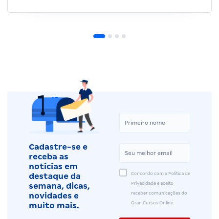
Cadastre-se e
receba as
notícias em
Concordo com a Política de
destaque da
Privacidade e aceito
semana, dicas,
receber comunicações do
novidades e
Gran Cursos Online.
muito mais.