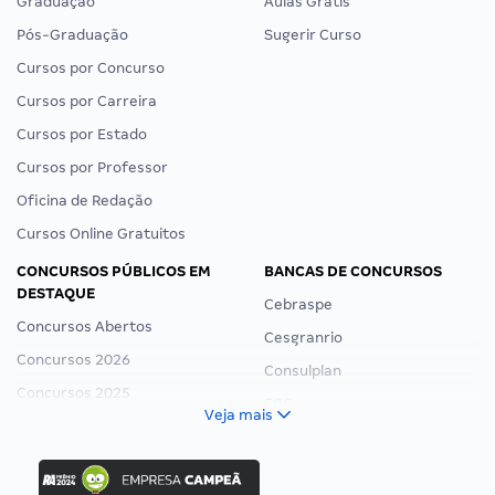
Graduação
Aulas Grátis
Pós-Graduação
Sugerir Curso
Cursos por Concurso
Cursos por Carreira
Cursos por Estado
Cursos por Professor
Oficina de Redação
Cursos Online Gratuitos
CONCURSOS PÚBLICOS EM
BANCAS DE CONCURSOS
DESTAQUE
Cebraspe
Concursos Abertos
Cesgranrio
Concursos 2026
Consulplan
Concursos 2025
FCC
Veja mais
Concurso Nacional Unificado
FGV
Concurso Ibama
Idecan
Concurso MPU