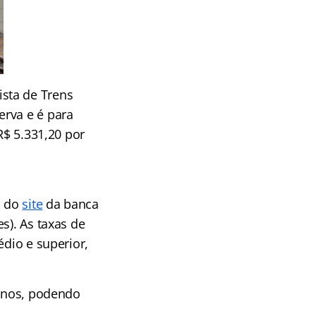
sta de Trens
erva e é para
R$ 5.331,20 por
o do
site
da banca
s). As taxas de
édio e superior,
 anos, podendo