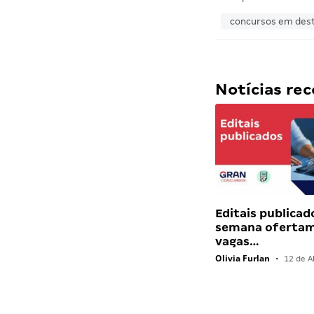
concursos em des
Notícias r
Editais publicad
semana ofertam
vagas…
Olivia Furlan
•
12 de Ab