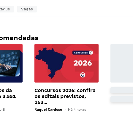
taque
Vagas
ecomendadas
os da
Concursos 2026: confira
 3.551
os editais previstos,
163…
Raquel Cardoso
ril
•
Há 4 horas