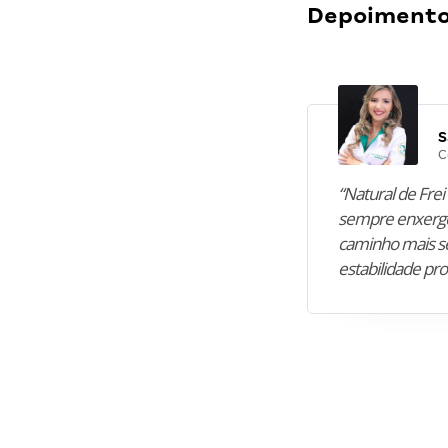
Depoimentos
S
C
“Natural de Frei 
sempre enxergo
caminho mais se
estabilidade pro