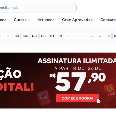
os
Cursos
Artigos
Gran Aprovados
Concurse
DF
ES
GO
MA
MG
MS
MT
PA
PB
PE
PI
PR
RJ
RN
R