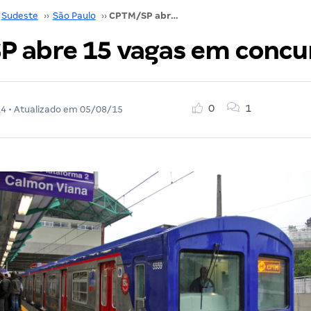
Sudeste
››
São Paulo
››
CPTM/SP abre 15 vagas em concurso
 abre 15 vagas em concu
0
1
14
• Atualizado em
05/08/15