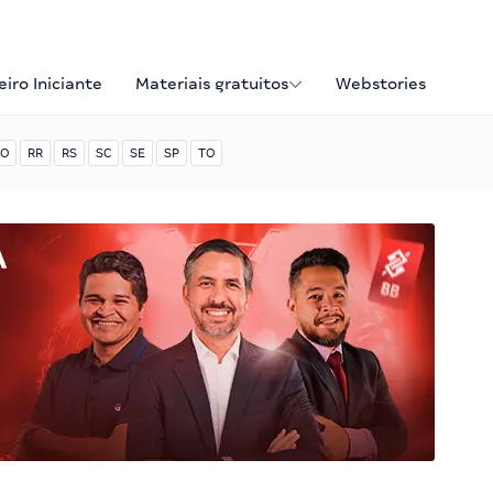
iro Iniciante
Materiais gratuitos
Webstories
O
RR
RS
SC
SE
SP
TO