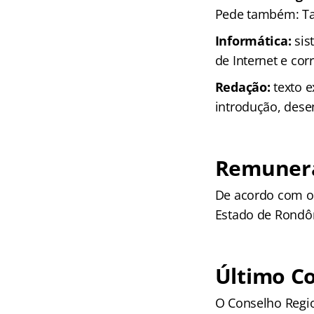
Pede também: Tab
Informática:
sis
de Internet e cor
Redação:
texto e
introdução, dese
Remuner
De acordo com o 
Estado de Rondôni
Último C
O Conselho Regio