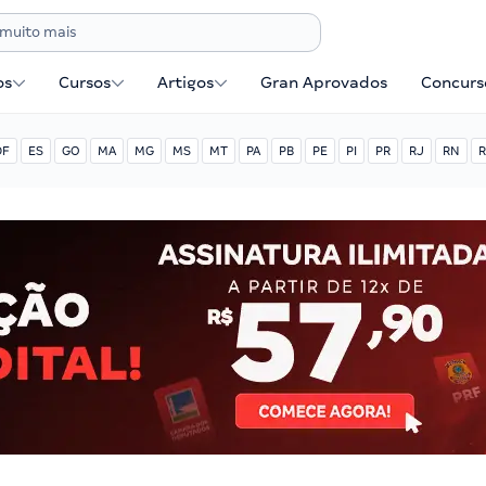
os
Cursos
Artigos
Gran Aprovados
Concurse
DF
ES
GO
MA
MG
MS
MT
PA
PB
PE
PI
PR
RJ
RN
R