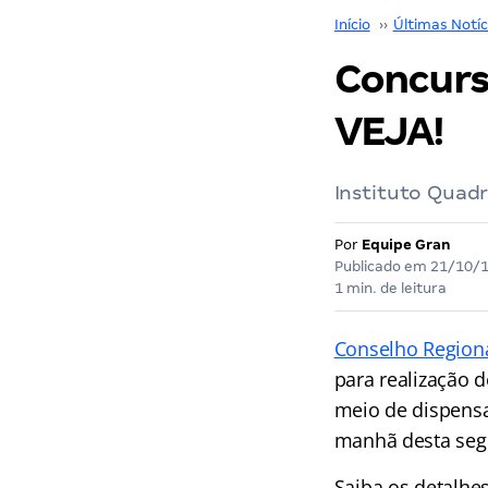
Início
››
Últimas Notíc
Concurs
VEJA!
Instituto Quadr
Por
Equipe Gran
Publicado em
21/10/
1 min. de leitura
Conselho Regiona
para realização 
meio de dispensa
manhã desta segu
Saiba os detalhe