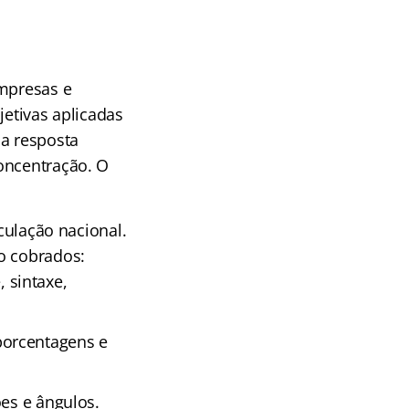
empresas e
jetivas aplicadas
ma resposta
oncentração. O
rculação nacional.
o cobrados:
, sintaxe,
porcentagens e
ões e ângulos.