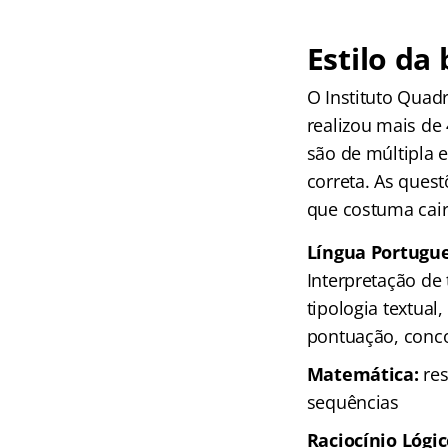
Estilo da
O Instituto Quad
realizou mais de
são de múltipla 
correta. As ques
que costuma cair
Língua Portugue
Interpretação de
tipologia textual,
pontuação, conco
Matemática:
re
sequências
Raciocínio Lógic