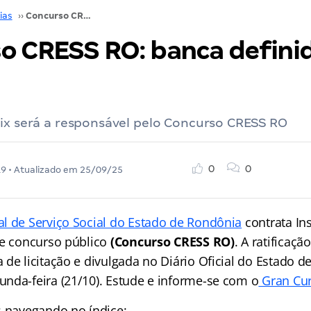
ias
››
Concurso CRESS RO: banca definida! VEJA!
o CRESS RO: banca definid
ix será a responsável pelo Concurso CRESS RO
0
0
19
• Atualizado em
25/09/25
l de Serviço Social do Estado de Rondônia
contrata Ins
de concurso público
(Concurso CRESS RO)
. A ratificação
 de licitação e divulgada no Diário Oficial do Estado 
nda-feira (21/10). Estude e informe-se com o
Gran Cur
s navegando no índice: