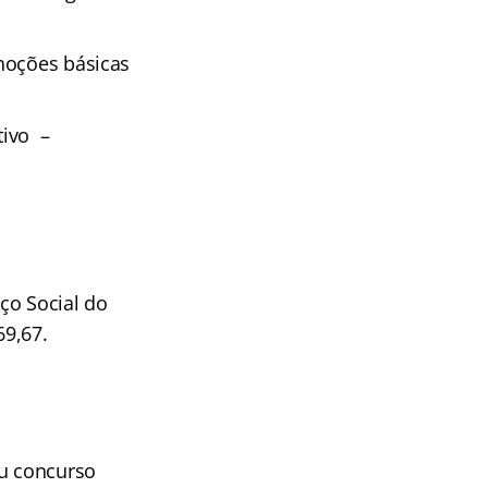
 noções básicas
tivo –
ço Social do
69,67.
ou concurso