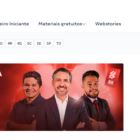
iro Iniciante
Materiais gratuitos
Webstories
O
RR
RS
SC
SE
SP
TO