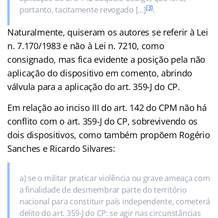
[3]
portanto, tacitamente revogado […]
.
Naturalmente, quiseram os autores se referir à Lei
n. 7.170/1983 e não à Lei n. 7210, como
consignado, mas fica evidente a posição pela não
aplicação do dispositivo em comento, abrindo
válvula para a aplicação do art. 359-J do CP.
Em relação ao inciso III do art. 142 do CPM não há
conflito com o art. 359-J do CP, sobrevivendo os
dois dispositivos, como também propõem Rogério
Sanches e Ricardo Silvares:
a) se o militar praticar violência ou grave ameaça com
a finalidade de desmembrar parte do território
nacional para constituir país independente, cometerá
delito do art. 359-J do CP: se agir nas circunstâncias