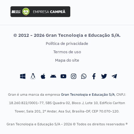
FGV
Concurso Ibama
Idecan
Concurso MPU
Selecon
Editais publicados
Uniase
© 2012 - 2026 Gran Tecnologia e Educação S/A.
Vunesp
Política de privacidade
CONCURSOS POR PROFISSÃO
EXAME DE ORDEM
Termos de uso
Concursos Administrativos
OAB
Mapa do site
Concursos Educação
Prova OAB
Concursos Fiscais
Calendário OAB
Concursos Jurídicos
Questões OAB
Concursos Militares
Recursos OAB
Gran é uma marca da empresa
Gran Tecnologia e Educação S/A
, CNPJ:
Concursos Policiais
Exame de Ordem
18.260.822/0001-77, SBS Quadra 02, Bloco J, Lote 10, Edifício Carlton
Concursos Saúde
Tower, Sala 201, 2º Andar, Asa Sul, Brasília-DF, CEP 70.070-120.
Concursos Tribunais
Gran Tecnologia e Educação S/A - 2026 © Todos os direitos reservados ®
Residência Multiprofissional