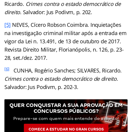
Ricardo.
Crimes contra o estado democrático de
direito
. Salvador: Jus Podivm, p. 202.
[5]
NEVES, Cícero Robson Coimbra. Inquietações
na investigação criminal militar após a entrada em
vigor da Lei n. 13.491, de 13 de outubro de 2017.
Revista Direito Militar, Florianópolis, n. 126, p. 23-
28, set./dez. 2017.
[6]
CUNHA, Rogério Sanches; SILVARES, Ricardo.
Crimes contra o estado democrático de direito
.
Salvador: Jus Podivm, p. 202-3.
QUER CONQUISTAR A SUA APROVAÇÃO EM
CONCURSOS PÚBLICOS?
Prepare-se com quem mais entende do assunto!
COMECE A ESTUDAR NO GRAN CURSOS