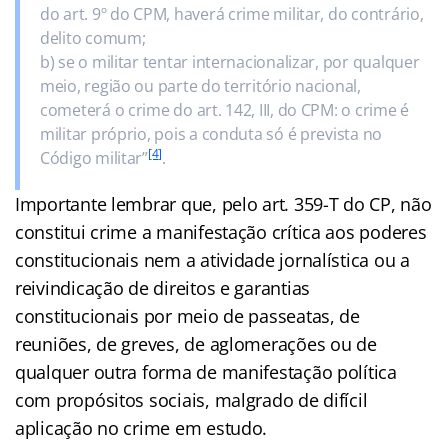
do art. 9º do CPM, haverá crime militar, do contrário,
delito comum;
b) se o militar tentar internacionalizar, por qualquer
meio, região ou parte do território nacional,
cometerá o crime do art. 142, III, do CPM: o crime é
militar próprio, pois a conduta só é prevista no
[4]
Código militar”
.
Importante lembrar que, pelo art. 359-T do CP, não
constitui crime a manifestação crítica aos poderes
constitucionais nem a atividade jornalística ou a
reivindicação de direitos e garantias
constitucionais por meio de passeatas, de
reuniões, de greves, de aglomerações ou de
qualquer outra forma de manifestação política
com propósitos sociais, malgrado de difícil
aplicação no crime em estudo.