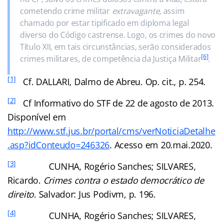
cometendo crime militar
extravagante
, assim
chamado por estar tipificado em diploma legal
diverso do Código castrense. Logo, os crimes do novo
Título XII, em tais circunstâncias, serão considerados
[6]
crimes militares, de competência da Justiça Militar
.
[1]
Cf. DALLARI, Dalmo de Abreu. Op. cit., p. 254.
[2]
Cf Informativo do STF de 22 de agosto de 2013.
Disponível em
http://www.stf.jus.br/portal/cms/verNoticiaDetalhe
.asp?idConteudo=246326
. Acesso em 20.mai.2020.
[3]
CUNHA, Rogério Sanches; SILVARES,
Ricardo.
Crimes contra o estado democrático de
direito
. Salvador: Jus Podivm, p. 196.
[4]
CUNHA, Rogério Sanches; SILVARES,