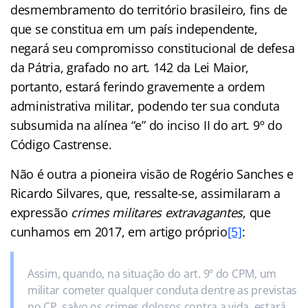
desmembramento do território brasileiro, fins de
que se constitua em um país independente,
negará seu compromisso constitucional de defesa
da Pátria, grafado no art. 142 da Lei Maior,
portanto, estará ferindo gravemente a ordem
administrativa militar, podendo ter sua conduta
subsumida na alínea “e” do inciso II do art. 9º do
Código Castrense.
Não é outra a pioneira visão de Rogério Sanches e
Ricardo Silvares, que, ressalte-se, assimilaram a
expressão
crimes militares extravagantes
, que
cunhamos em 2017, em artigo próprio
[5]
:
Assim, quando, na situação do art. 9º do CPM, um
militar cometer qualquer conduta dentre as previstas
no CP, salvo os crimes dolosos contra a vida, estará