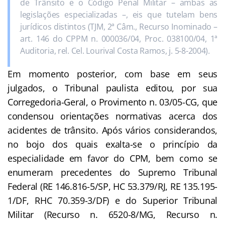
de Trânsito e o Código Penal Militar – ambas as
legislações especializadas –, eis que tutelam bens
jurídicos distintos (TJM, 2ª Câm., Recurso Inominado –
art. 146 do CPPM n. 000036/04, Proc. 038100/04, 1ª
Auditoria, rel. Cel. Lourival Costa Ramos, j. 5-8-2004).
Em momento posterior, com base em seus
julgados, o Tribunal paulista editou, por sua
Corregedoria-Geral, o Provimento n. 03/05-CG, que
condensou orientações normativas acerca dos
acidentes de trânsito. Após vários considerandos,
no bojo dos quais exalta-se o princípio da
especialidade em favor do CPM, bem como se
enumeram precedentes do Supremo Tribunal
Federal (RE 146.816-5/SP, HC 53.379/RJ, RE 135.195-
1/DF, RHC 70.359-3/DF) e do Superior Tribunal
Militar (Recurso n. 6520-8/MG, Recurso n.