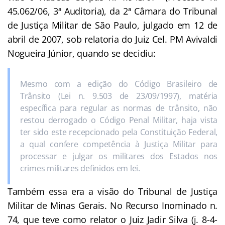
45.062/06, 3ª Auditoria), da 2ª Câmara do Tribunal
de Justiça Militar de São Paulo, julgado em 12 de
abril de 2007, sob relatoria do Juiz Cel. PM Avivaldi
Nogueira Júnior, quando se decidiu:
Mesmo com a edição do Código Brasileiro de
Trânsito (Lei n. 9.503 de 23/09/1997), matéria
específica para regular as normas de trânsito, não
restou derrogado o Código Penal Militar, haja vista
ter sido este recepcionado pela Constituição Federal,
a qual confere competência à Justiça Militar para
processar e julgar os militares dos Estados nos
crimes militares definidos em lei.
Também essa era a visão do Tribunal de Justiça
Militar de Minas Gerais. No Recurso Inominado n.
74, que teve como relator o Juiz Jadir Silva (j. 8-4-