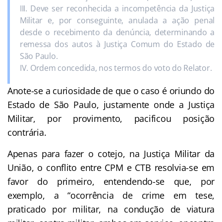
III. Deve ser reconhecida a incompetência da Justiça
Militar e, por conseguinte, anulada a ação penal
desde o recebimento da denúncia, determinando a
remessa dos autos à Justiça Comum do Estado de
São Paulo.
IV. Ordem concedida, nos termos do voto do Relator.
Anote-se a curiosidade de que o caso é oriundo do
Estado de São Paulo, justamente onde a Justiça
Militar, por provimento, pacificou posição
contrária.
Apenas para fazer o cotejo, na Justiça Militar da
União, o conflito entre CPM e CTB resolvia-se em
favor do primeiro, entendendo-se que, por
exemplo, a “ocorrência de crime em tese,
praticado por militar, na condução de viatura