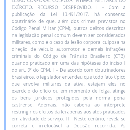
LESÃO CORPORAL CULPOSA. VÍTIMAS. MILITARES DO
EXÉRCITO. RECURSO DESPROVIDO. I – Com a
publicação da Lei 13.491/2017, há consenso
doutrinário de que, além dos crimes previstos no
Código Penal Militar (CPM), outros delitos descritos
na legislação penal comum devem ser considerados
militares, como é o caso da lesão corporal culposa na
direção de veículo automotor e demais infrações
criminais do Código de Trânsito Brasileiro (CTB),
quando praticado em uma das hipóteses do inciso II
do art. 9º do CPM. II – De acordo com doutrinadores
brasileiros, o legislador entendeu que todo fato típico
que envolva militares da ativa, estejam eles no
exercício do ofício ou em momento de folga, atinge
os bens jurídicos protegidos pela norma penal
castrense. Ademais, não caberia ao intérprete
restringir os efeitos da lei apenas aos atos praticados
em atividade de serviço. III – Neste cenário, revela-se
correta e irretocável a Decisão recorrida. As