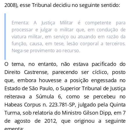
2008), esse Tribunal decidiu no seguinte sentido:
Ementa: A Justiça Militar é competente para
processar e julgar o militar que, em condução de
viatura militar, em serviço ou atuando em razão da
função, causa, em tese, lesão corporal a terceiros.
Nega-se provimento ao recurso.
O tema, no entanto, não estava pacificado do
Direito Castrense, parecendo ser cíclico, posto
que, embora houvesse a posição engessada no
Estado de São Paulo, o Superior Tribunal de Justiça
reiterava a Súmula 6, como se percebeu no
Habeas Corpus n. 223.781-SP, julgado pela Quinta
Turma, sob relatoria do Ministro Gilson Dipp, em 7
de agosto de 2012, que originou a seguinte
ementa: