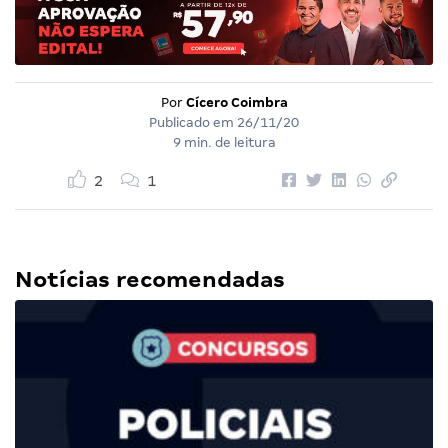
Por
Cícero Coimbra
Publicado em
26/11/20
9 min. de leitura
2
1
Notícias recomendadas