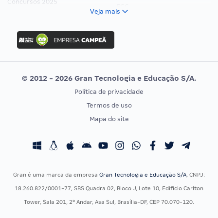
Concursos 2025
FCC
Veja mais
Concurso Nacional Unificado
FGV
Concurso Ibama
Idecan
Concurso MPU
Selecon
Editais publicados
Uniase
© 2012 - 2026 Gran Tecnologia e Educação S/A.
Vunesp
Política de privacidade
CONCURSOS POR PROFISSÃO
EXAME DE ORDEM
Termos de uso
Concursos Administrativos
OAB
Mapa do site
Concursos Educação
Prova OAB
Concursos Fiscais
Calendário OAB
Concursos Jurídicos
Questões OAB
Concursos Militares
Recursos OAB
Gran é uma marca da empresa
Gran Tecnologia e Educação S/A
, CNPJ:
Concursos Policiais
Exame de Ordem
18.260.822/0001-77, SBS Quadra 02, Bloco J, Lote 10, Edifício Carlton
Concursos Saúde
Tower, Sala 201, 2º Andar, Asa Sul, Brasília-DF, CEP 70.070-120.
Concursos Tribunais