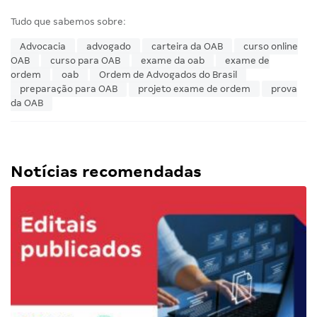
Tudo que sabemos sobre:
Advocacia
advogado
carteira da OAB
curso online
OAB
curso para OAB
exame da oab
exame de
ordem
oab
Ordem de Advogados do Brasil
preparação para OAB
projeto exame de ordem
prova
da OAB
Notícias recomendadas